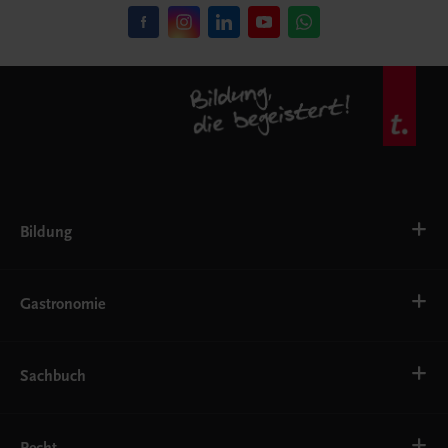
Bildung
VS
AHS
Gastronomie
BAFEP/BASOP
BRP
BS
Bäckerei
EWF/ZWF
Getränke
Sachbuch
FW
Hotelmanagement
Konditorei und Patisserie
Küche
Familie und Gesundheit
Service
Gesellschaft, Politik und Wirtschaft