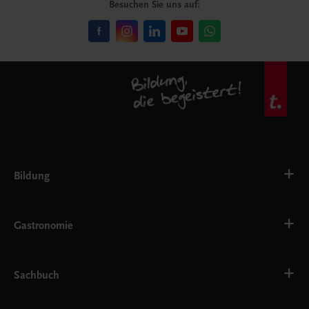
Besuchen Sie uns auf:
Bildung
VS
AHS
Gastronomie
BAFEP/BASOP
BRP
BS
Bäckerei
EWF/ZWF
Getränke
Sachbuch
FW
Hotelmanagement
Konditorei und Patisserie
Küche