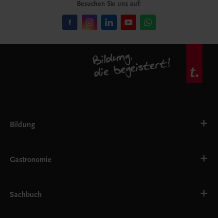
Besuchen Sie uns auf:
Bildung
VS
AHS
Gastronomie
BAFEP/BASOP
BRP
BS
Bäckerei
EWF/ZWF
Getränke
Sachbuch
FW
Hotelmanagement
Konditorei und Patisserie
Küche