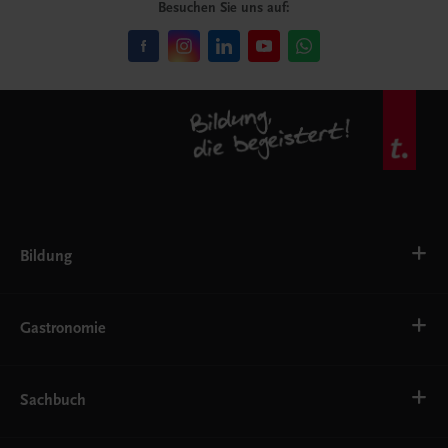
Besuchen Sie uns auf:
Bildung
VS
AHS
Gastronomie
BAFEP/BASOP
BRP
BS
Bäckerei
EWF/ZWF
Getränke
Sachbuch
FW
Hotelmanagement
Konditorei und Patisserie
Küche