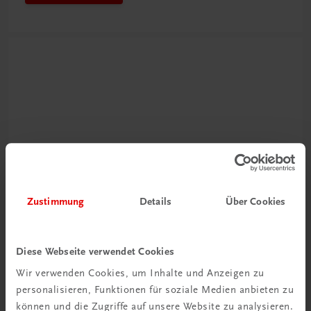
Neu zur DigiBox
Videos mit
Zustimmung
Details
Über Cookies
Tipps & Tricks
Diese Webseite verwendet Cookies
Mehr dazu
Wir verwenden Cookies, um Inhalte und Anzeigen zu
personalisieren, Funktionen für soziale Medien anbieten zu
können und die Zugriffe auf unsere Website zu analysieren.