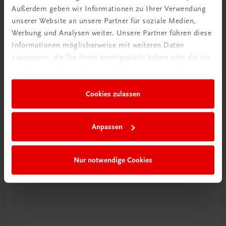
Außerdem geben wir Informationen zu Ihrer Verwendung
unserer Website an unsere Partner für soziale Medien,
Werbung und Analysen weiter. Unsere Partner führen diese
Informationen möglicherweise mit weiteren Daten
zusammen, die Sie ihnen bereitgestellt haben oder die sie
im Rahmen Ihrer Nutzung der Dienste gesammelt haben.
Cookies zulassen
Schon entdeckt?
Ratgeber Schulpraxis
Anpassen
Mehr dazu
Nur notwendige Cookies