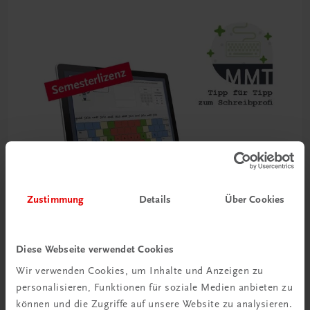
Zustimmung
Details
Über Cookies
Diese Webseite verwendet Cookies
Wir verwenden Cookies, um Inhalte und Anzeigen zu
Bildung
Multimedia-Typing Premium Semesterlizenz
personalisieren, Funktionen für soziale Medien anbieten zu
können und die Zugriffe auf unsere Website zu analysieren.
€ 5,00