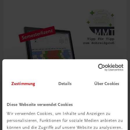
Zustimmung
Details
Über Cookies
Diese Webseite verwendet Cookies
Wir verwenden Cookies, um Inhalte und Anzeigen zu
Bildung
Multimedia-Typing Premium Semesterlizenz
personalisieren, Funktionen für soziale Medien anbieten zu
können und die Zugriffe auf unsere Website zu analysieren.
€ 5,00