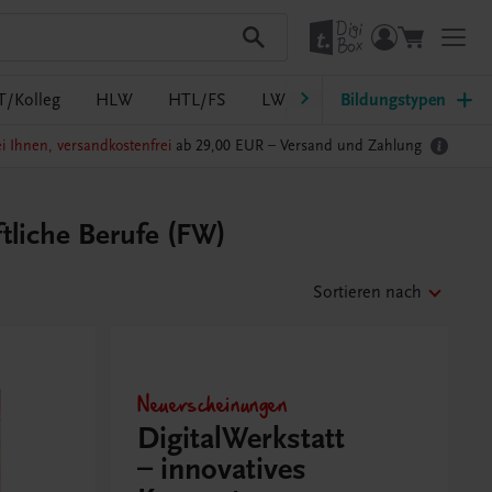
T/Kolleg
HLW
HTL/FS
LW/LWBF
Bildungstypen
MS/ASO
Pf
i Ihnen, versandkostenfrei
ab 29,00 EUR –
Versand und Zahlung
tliche Berufe (FW)
Sortieren nach
Neuerscheinungen
DigitalWerkstatt
– innovatives