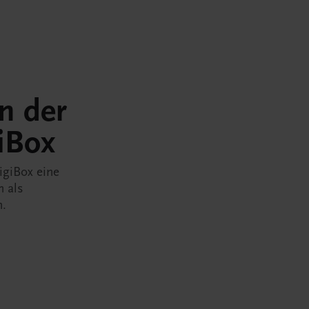
in der
iBox
igiBox eine
n als
n.