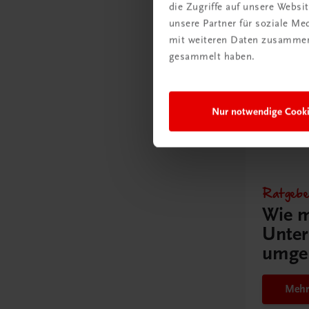
Schullize
die Zugriffe auf unsere Webs
unsere Partner für soziale M
€ 300,00
mit weiteren Daten zusammen,
gesammelt haben.
Nur notwendige Cook
Gut zu w
Ratgebe
Wie m
Unter
umge
Mehr