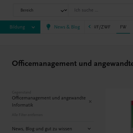
AHS
Bildung
BAFEP/BASOP
News & Blog
BRP
BS
EWF/ZWF
FW
Officemanagement und angewandte In
Gegenstand
Officemanagement und angewandte
Informatik
Alle Filter entfernen
News, Blog und gut zu wissen