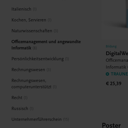
Italienisch
1
Kochen, Servieren
1
Naturwissenschaften
3
Officemanagement und angewandte
Bildung
Informatik
8
DigitalWe
Persönlichkeitsentwicklung
1
Officeman
Informatik 
Rechnungswesen
3
TRAUNER
Rechnungswesen,
€ 25,39
computerunterstützt
1
Recht
1
Russisch
1
Unternehmerführerschein
15
Poster