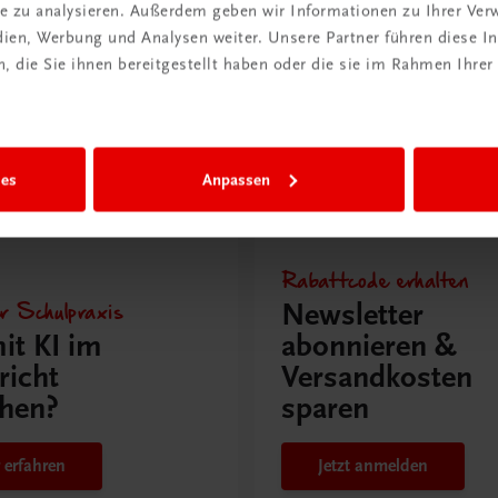
nz
Semesterlizenz
ite zu analysieren. Außerdem geben wir Informationen zu Ihrer Ve
edien, Werbung und Analysen weiter. Unsere Partner führen diese 
€ 5,00
 die Sie ihnen bereitgestellt haben oder die sie im Rahmen Ihrer
ies
Anpassen
issen
Rabattcode erhalten
r Schulpraxis
Newsletter
it KI im
abonnieren &
richt
Versandkosten
hen?
sparen
 erfahren
Jetzt anmelden