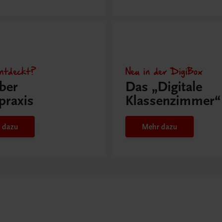
ntdeckt?
Neu in der DigiBox
ber
Das „Digitale
praxis
Klassenzimmer“
 dazu
Mehr dazu