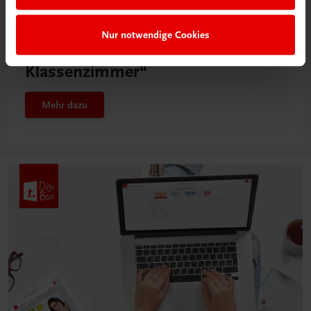
Neu in der DigiBox
Nur notwendige Cookies
Das „Digitale
Klassenzimmer“
Mehr dazu