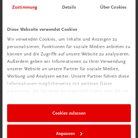
Zustimmung
Details
Über Cookies
Diese Webseite verwendet Cookies
Wir verwenden Cookies, um Inhalte und Anzeigen zu
Schon entdeckt?
personalisieren, Funktionen für soziale Medien anbieten zu
Ratgeber Schulpraxis
können und die Zugriffe auf unsere Website zu analysieren.
Außerdem geben wir Informationen zu Ihrer Verwendung
Mehr dazu
unserer Website an unsere Partner für soziale Medien,
Werbung und Analysen weiter. Unsere Partner führen diese
Informationen möglicherweise mit weiteren Daten
zusammen, die Sie ihnen bereitgestellt haben oder die sie
im Rahmen Ihrer Nutzung der Dienste gesammelt haben.
Cookies zulassen
Anpassen