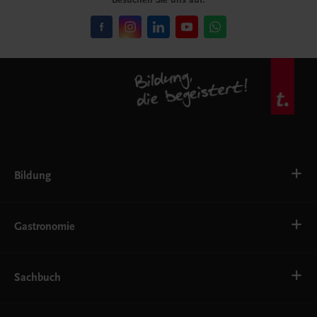
Bildung
VS
AHS
Gastronomie
BAFEP/BASOP
BRP
BS
Bäckerei
EWF/ZWF
Getränke
Sachbuch
FW
Hotelmanagement
Konditorei und Patisserie
Küche
Familie und Gesundheit