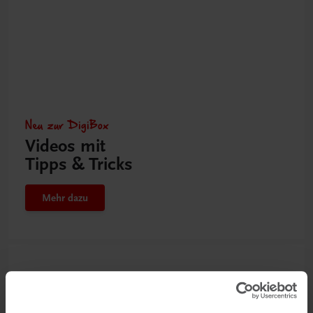
Neu zur DigiBox
Videos mit
Tipps & Tricks
Mehr dazu