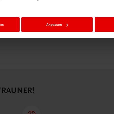
igiBox eine
n als
n.
ies
Anpassen
 TRAUNER!