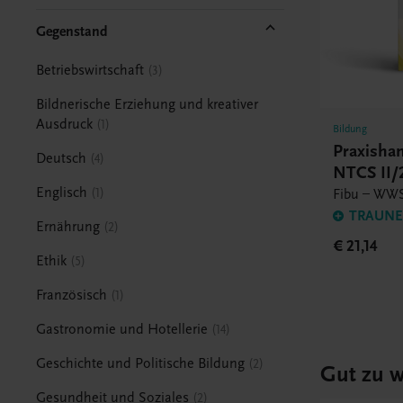
Gegenstand
Betriebswirtschaft
3
Bildnerische Erziehung und kreativer
Ausdruck
1
Bildung
Praxish
Deutsch
4
NTCS II
Englisch
1
Fibu – WWS
TRAUNER
Ernährung
2
€ 21,14
Ethik
5
Französisch
1
Gastronomie und Hotellerie
14
Geschichte und Politische Bildung
2
Gut zu w
Gesundheit und Soziales
2