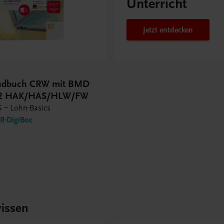
Unterricht
Jetzt entdecken
andbuch CRW mit BMD
/2 HAK/HAS/HLW/FW
 – Lohn-Basics
-DigiBox
issen