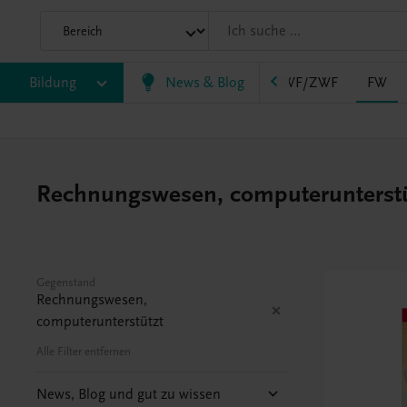
AHS
Bildung
BAFEP/BASOP
News & Blog
BRP
BS
EWF/ZWF
FW
Rechnungswesen, computerunterstütz
Gegenstand
Rechnungswesen,
computerunterstützt
Alle Filter entfernen
News, Blog und gut zu wissen