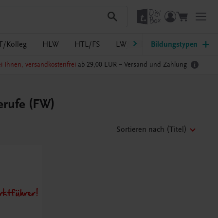
T/Kolleg
HLW
HTL/FS
LW/LWBF
Bildungstypen
MS/ASO
Pf
i Ihnen, versandkostenfrei
ab 29,00 EUR –
Versand und Zahlung
erufe (FW)
Sortieren nach
(Titel)
ktführer!