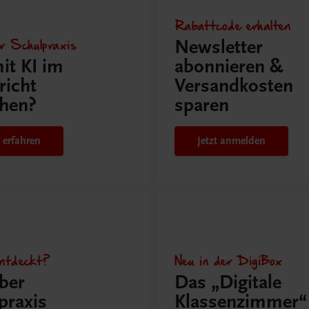
Rabattcode erhalten
r Schulpraxis
Newsletter
it KI im
abonnieren &
richt
Versandkosten
hen?
sparen
 erfahren
Jetzt anmelden
ntdeckt?
Neu in der DigiBox
ber
Das „Digitale
praxis
Klassenzimmer“