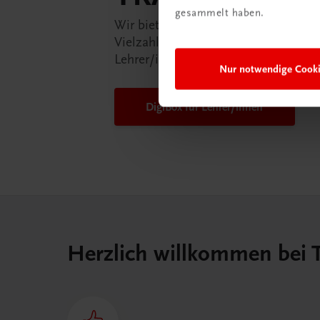
gesammelt haben.
Wir bieten Ihnen in der TRAUNER-D
Vielzahl an Services an, die Ihr Lebe
Lehrer/in ein Stück einfacher mache
Nur notwendige Cook
DigiBox für Lehrer/innen
Herzlich willkommen bei