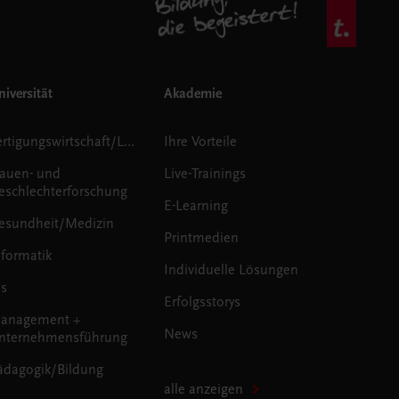
iversität
Akademie
Fertigungswirtschaft/Logistik
Ihre Vorteile
rauen- und
Live-Trainings
eschlechterforschung
E-Learning
esundheit/Medizin
Printmedien
nformatik
Individuelle Lösungen
us
Erfolgsstorys
anagement +
News
nternehmensführung
ädagogik/Bildung
alle anzeigen