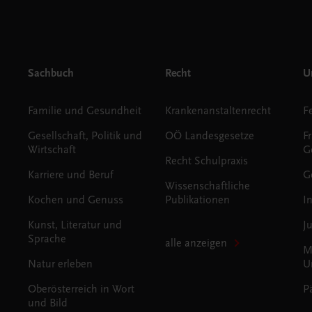
Sachbuch
Recht
Un
Familie und Gesundheit
Krankenanstaltenrecht
Gesellschaft, Politik und
OÖ Landesgesetze
F
Wirtschaft
G
Recht Schulpraxis
Karriere und Beruf
G
Wissenschaftliche
Kochen und Genuss
Publikationen
I
Kunst, Literatur und
J
Sprache
alle anzeigen
M
Natur erleben
U
Oberösterreich in Wort
P
und Bild