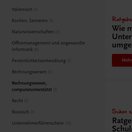
Italienisch
1
Ratgebe
Kochen, Servieren
1
Wie m
Naturwissenschaften
3
Unter
umge
Officemanagement und angewandte
Informatik
8
Mehr
Persönlichkeitsentwicklung
1
Rechnungswesen
3
Rechnungswesen,
computerunterstützt
1
Recht
1
Schon e
Russisch
1
Ratge
Unternehmerführerschein
15
Schul