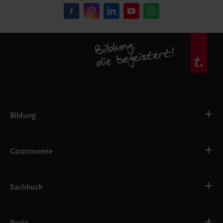
Bildung
VS
AHS
Gastronomie
BAFEP/BASOP
BRP
BS
Bäckerei
EWF/ZWF
Getränke
Sachbuch
FW
Hotelmanagement
Konditorei und Patisserie
Küche
Familie und Gesundheit
Service
Gesellschaft, Politik und Wirtschaft