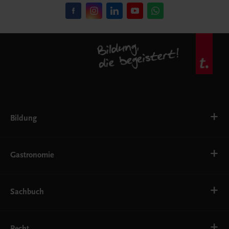
Bildung
VS
AHS
Gastronomie
BAFEP/BASOP
BRP
BS
Bäckerei
EWF/ZWF
Getränke
Sachbuch
FW
Hotelmanagement
Konditorei und Patisserie
Küche
Familie und Gesundheit
Service
Gesellschaft, Politik und Wirtschaft
Recht