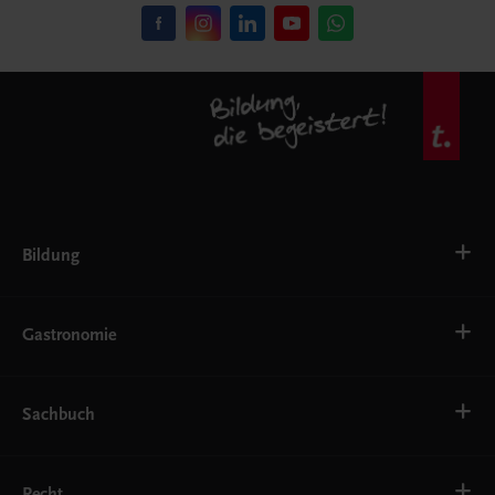
Bildung
VS
AHS
Gastronomie
BAFEP/BASOP
BRP
BS
Bäckerei
EWF/ZWF
Getränke
Sachbuch
FW
Hotelmanagement
Konditorei und Patisserie
Küche
Familie und Gesundheit
Service
Gesellschaft, Politik und Wirtschaft
Recht