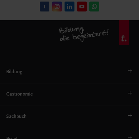
Bildung
VS
AHS
Gastronomie
BAFEP/BASOP
BRP
BS
Bäckerei
EWF/ZWF
Getränke
Sachbuch
FW
Hotelmanagement
Konditorei und Patisserie
Küche
Familie und Gesundheit
Service
Gesellschaft, Politik und Wirtschaft
Recht