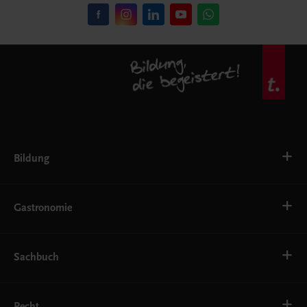
Bildung
VS
AHS
Gastronomie
BAFEP/BASOP
BRP
BS
Bäckerei
EWF/ZWF
Getränke
Sachbuch
FW
Hotelmanagement
Konditorei und Patisserie
Küche
Familie und Gesundheit
Service
Gesellschaft, Politik und Wirtschaft
Recht