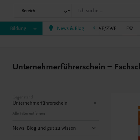
AHS
Bildung
BAFEP/BASOP
News & Blog
BRP
BS
EWF/ZWF
FW
Unternehmerführerschein – Fachschu
Gegenstand
Unternehmerführerschein
Alle Filter entfernen
News, Blog und gut zu wissen