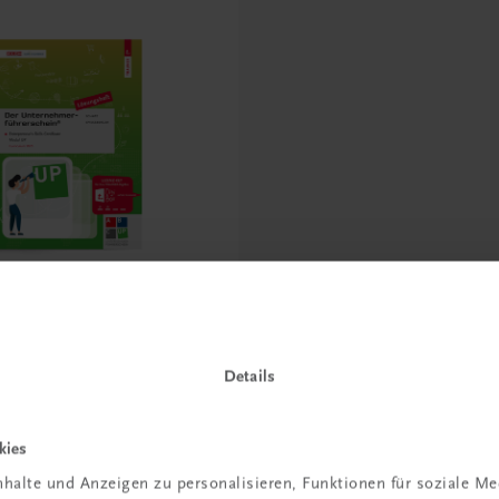
rnehmerführerschein®
UP – Lösungsheft
Details
u allen Arbeitsaufgaben
CULUM (JULI 2026)
kies
halte und Anzeigen zu personalisieren, Funktionen für soziale M