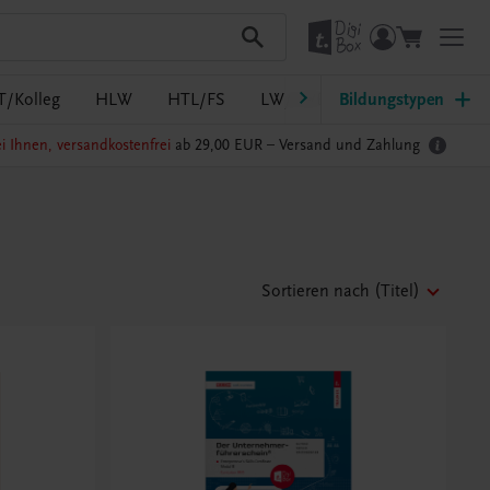
T/Kolleg
HLW
HTL/FS
LW/LWBF
Bildungstypen
MS/ASO
Pf
i Ihnen, versandkostenfrei
ab 29,00 EUR –
Versand und Zahlung
Sortieren nach
(Titel)