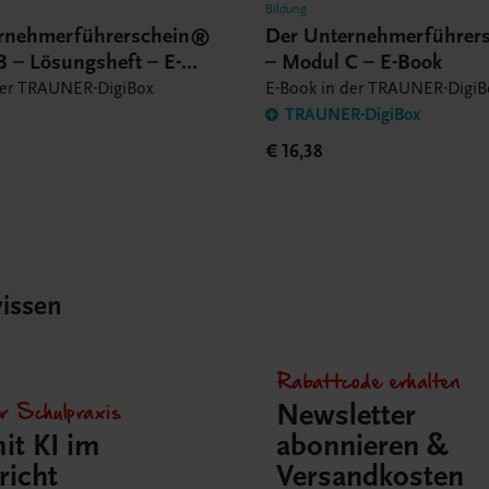
Bildung
rnehmerführerschein®
Der Unternehmerführer
B – Lösungsheft – E-
– Modul C – E-Book
der TRAUNER-DigiBox
E-Book in der TRAUNER-DigiB
TRAUNER-DigiBox
€ 16,38
issen
Rabattcode erhalten
r Schulpraxis
Newsletter
it KI im
abonnieren &
richt
Versandkosten