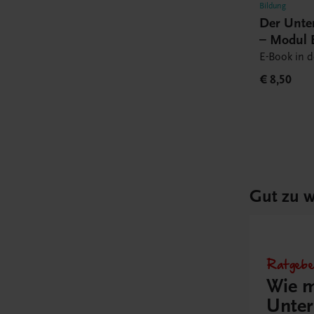
Bildung
Der Unte
– Modul 
Book
E-Book in 
€ 8,50
Gut zu w
Ratgebe
Wie m
Unter