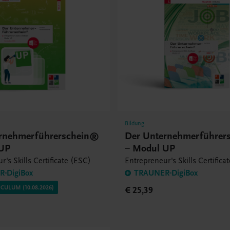
Bildung
rnehmerführerschein®
Der Unternehmerführer
 UP
– Modul UP
r's Skills Certificate (ESC)
Entrepreneur's Skills Certifica
-DigiBox
TRAUNER-DigiBox
CULUM (10.08.2026)
€ 25,39