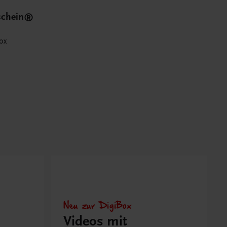
schein®
ox
Neu zur DigiBox
Videos mit