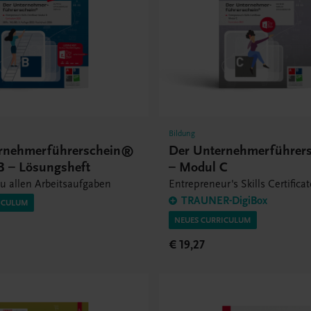
Bildung
rnehmerführerschein®
Der Unternehmerführer
B – Lösungsheft
– Modul C
u allen Arbeitsaufgaben
Entrepreneur's Skills Certifica
TRAUNER-DigiBox
ICULUM
NEUES CURRICULUM
€ 19,27