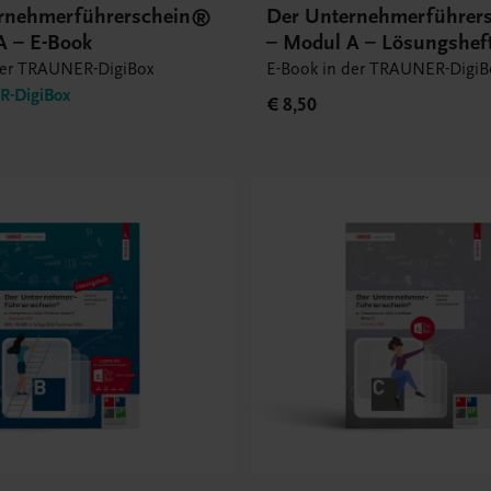
rnehmerführerschein®
Der Unternehmerführer
A – E-Book
– Modul A – Lösungsheft
Book
der TRAUNER-DigiBox
E-Book in der TRAUNER-DigiB
-DigiBox
€ 8,50