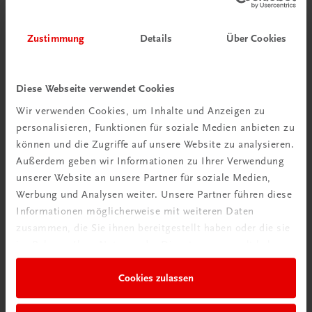
Zustimmung
Details
Über Cookies
Bildung
Der Unternehmerführerschein® – Modul A – E-Book
E-Book in der TRAUNER-DigiBox
TRAUNER-DigiBox
Diese Webseite verwendet Cookies
Wir verwenden Cookies, um Inhalte und Anzeigen zu
€ 15,47
personalisieren, Funktionen für soziale Medien anbieten zu
können und die Zugriffe auf unsere Website zu analysieren.
Außerdem geben wir Informationen zu Ihrer Verwendung
unserer Website an unsere Partner für soziale Medien,
Werbung und Analysen weiter. Unsere Partner führen diese
Informationen möglicherweise mit weiteren Daten
zusammen, die Sie ihnen bereitgestellt haben oder die sie
im Rahmen Ihrer Nutzung der Dienste gesammelt haben.
Cookies zulassen