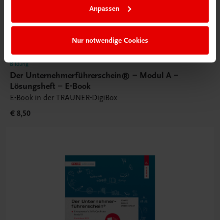
Anpassen
Nur notwendige Cookies
Bildung
Der Unternehmerführerschein® – Modul A –
Lösungsheft – E-Book
E-Book in der TRAUNER-DigiBox
€ 8,50