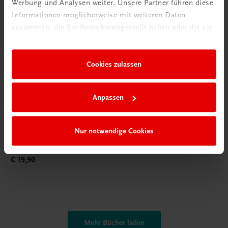
Werbung und Analysen weiter. Unsere Partner führen diese
Informationen möglicherweise mit weiteren Daten
zusammen, die Sie ihnen bereitgestellt haben oder die sie
im Rahmen Ihrer Nutzung der Dienste gesammelt haben.
Cookies zulassen
Anpassen
Bildung
Das St. Galler Management-Modell
Nur notwendige Cookies
Ganzheitliches unternehmerisches Denken
€ 19,90
Mehr Bücher laden