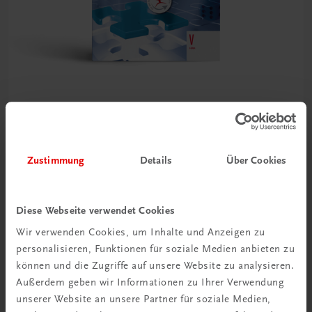
Bildung
Businesstraining, Projektmanagement, Übungsfirma
und Case Studies V HAK
Zustimmung
Details
Über Cookies
TRAUNER-DigiBox
€ 21,54
Diese Webseite verwendet Cookies
Wir verwenden Cookies, um Inhalte und Anzeigen zu
personalisieren, Funktionen für soziale Medien anbieten zu
können und die Zugriffe auf unsere Website zu analysieren.
Außerdem geben wir Informationen zu Ihrer Verwendung
unserer Website an unsere Partner für soziale Medien,