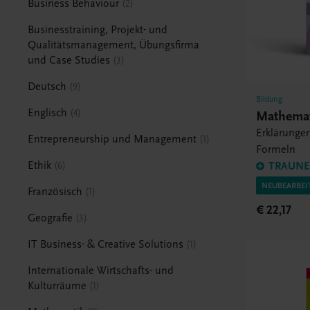
Business Behaviour
2
Businesstraining, Projekt- und
Qualitätsmanagement, Übungsfirma
und Case Studies
3
Deutsch
9
Bildung
Englisch
4
Mathemat
Erklärunge
Entrepreneurship und Management
1
Formeln
Ethik
6
TRAUNER
NEUBEARBEI
Französisch
1
€ 22,17
Geografie
3
IT Business- & Creative Solutions
1
Internationale Wirtschafts- und
Kulturräume
1