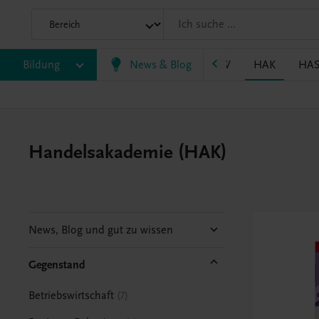
P/BASOP
Bildung
BRP
BS
News & Blog
EWF/ZWF
FW
HAK
HA
Handelsakademie (HAK)
News, Blog und gut zu wissen
Gegenstand
Betriebswirtschaft
7