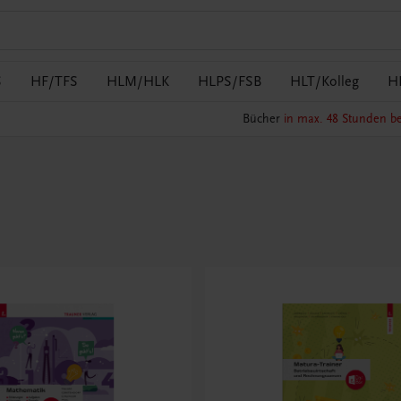
S
HF/TFS
HLM/HLK
HLPS/FSB
HLT/Kolleg
H
Bücher
in max. 48 Stunden be