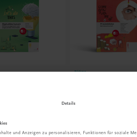
Bildung
rkstatt III HAK
Praxisblicke II HAK
agement und angewandte
Betriebswirtschaft
(Office 365)
TRAUNER-DigiBox
-DigiBox
SEIT SOMMER 2024
Details
€ 23,19
kies
halte und Anzeigen zu personalisieren, Funktionen für soziale M