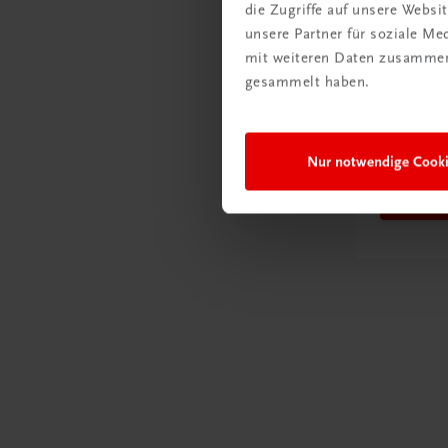
die Zugriffe auf unsere Webs
Rabattc
unsere Partner für soziale M
Newsl
mit weiteren Daten zusammen,
gesammelt haben.
abonn
Versa
spare
Nur notwendige Cook
Jetz