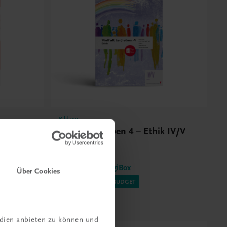
Bildung
Vielfalt (er)leben 4 – Ethik IV/V
BHS
Ethik
TRAUNER-DigiBox
Über Cookies
⚠️ EIGENES ETHIK-BUDGET
€ 16,03
edien anbieten zu können und