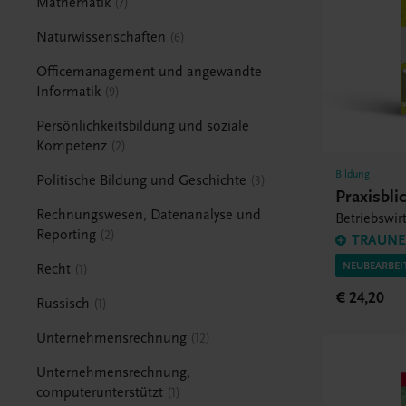
Mathematik
7
Naturwissenschaften
6
Officemanagement und angewandte
Informatik
9
Persönlichkeitsbildung und soziale
Kompetenz
2
Bildung
Politische Bildung und Geschichte
3
Praxisbli
Rechnungswesen, Datenanalyse und
Betriebswir
Reporting
2
TRAUNER
NEUBEARBEI
Recht
1
€ 24,20
Russisch
1
Unternehmensrechnung
12
Unternehmensrechnung,
computerunterstützt
1