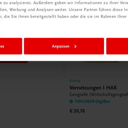
ite zu analysieren. Außerdem geben wir Informationen zu Ihrer Ve
ode erhalten
edien, Werbung und Analysen weiter. Unsere Partner führen diese 
etter
 die Sie ihnen bereitgestellt haben oder die sie im Rahmen Ihrer
ieren &
ndkosten
n
ies
Anpassen
t anmelden
Bildung
Vernetzungen I HAK
Geografie (Wirtschaftsgeograf
TRAUNER-DigiBox
€ 20,78