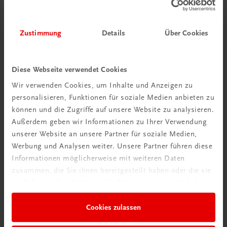
Bildung
Praxisblicke – Betriebswirtschaft I HAK
NEUER LEHRPLAN
MUSTERBAND
Zustimmung
Details
Über Cookies
€ 0,00
Diese Webseite verwendet Cookies
Wir verwenden Cookies, um Inhalte und Anzeigen zu
personalisieren, Funktionen für soziale Medien anbieten zu
können und die Zugriffe auf unsere Website zu analysieren.
Außerdem geben wir Informationen zu Ihrer Verwendung
unserer Website an unsere Partner für soziale Medien,
Werbung und Analysen weiter. Unsere Partner führen diese
Informationen möglicherweise mit weiteren Daten
zusammen, die Sie ihnen bereitgestellt haben oder die sie
Durchblick behalten
im Rahmen Ihrer Nutzung der Dienste gesammelt haben.
Neuer Lehrplan
Cookies zulassen
Musterbände bestellen