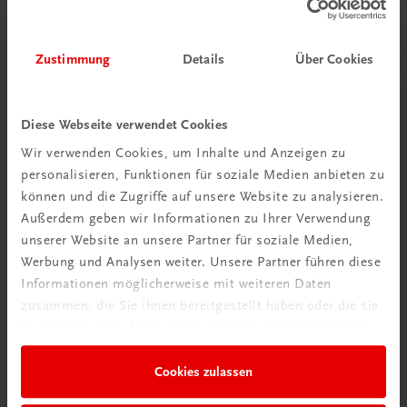
Bildung
Praxisblicke – Betriebswirtschaft I HAK
NEUER LEHRPLAN
MUSTERBAND
Zustimmung
Details
Über Cookies
€ 0,00
Diese Webseite verwendet Cookies
Wir verwenden Cookies, um Inhalte und Anzeigen zu
personalisieren, Funktionen für soziale Medien anbieten zu
können und die Zugriffe auf unsere Website zu analysieren.
Außerdem geben wir Informationen zu Ihrer Verwendung
unserer Website an unsere Partner für soziale Medien,
Werbung und Analysen weiter. Unsere Partner führen diese
Informationen möglicherweise mit weiteren Daten
zusammen, die Sie ihnen bereitgestellt haben oder die sie
Durchblick behalten
im Rahmen Ihrer Nutzung der Dienste gesammelt haben.
Neuer Lehrplan
Cookies zulassen
Musterbände bestellen