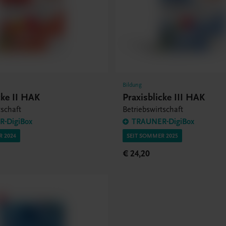
Bildung
cke II HAK
Praxisblicke III HAK
tschaft
Betriebswirtschaft
-DigiBox
TRAUNER-DigiBox
R 2024
SEIT SOMMER 2025
€ 24,20