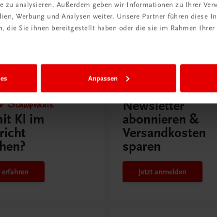
ite zu analysieren. Außerdem geben wir Informationen zu Ihrer Ve
edien, Werbung und Analysen weiter. Unsere Partner führen diese 
 die Sie ihnen bereitgestellt haben oder die sie im Rahmen Ihrer
issen
ies
Anpassen
Rabattcode erhalten
r Schulpraxis
Newsletter
it KI im
abonnieren &
richt
Versandkosten
hen?
sparen
 erfahren
Jetzt anmelden