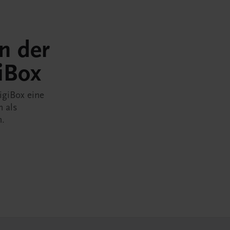
in der
iBox
igiBox eine
n als
n.