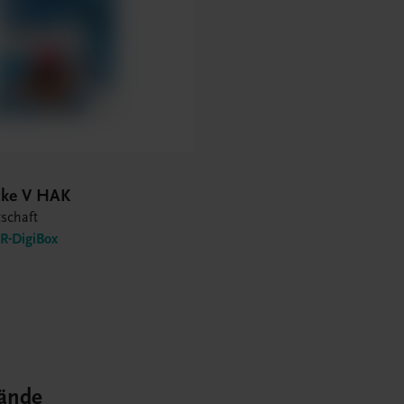
icke V HAK
tschaft
-DigiBox
ände