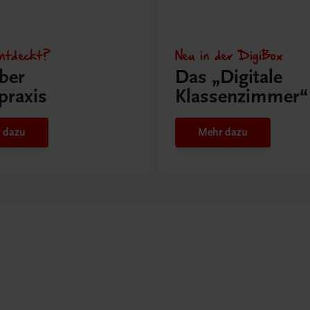
ntdeckt?
Neu in der DigiBox
ber
Das „Digitale
praxis
Klassenzimmer“
 dazu
Mehr dazu