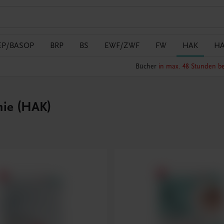
EP/BASOP
BRP
BS
EWF/ZWF
FW
HAK
H
Bücher
in max. 48 Stunden be
mie (HAK)