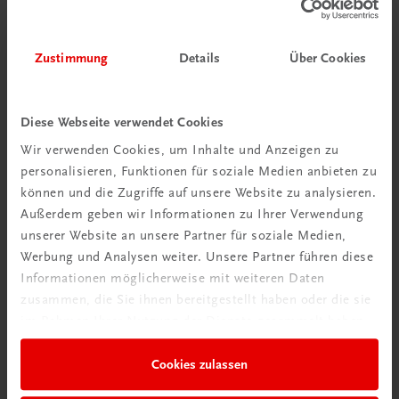
Bildung
Praxisblicke – Betriebswirtschaft I HAK
NEUER LEHRPLAN
MUSTERBAND
Zustimmung
Details
Über Cookies
€ 0,00
Diese Webseite verwendet Cookies
Wir verwenden Cookies, um Inhalte und Anzeigen zu
personalisieren, Funktionen für soziale Medien anbieten zu
können und die Zugriffe auf unsere Website zu analysieren.
Außerdem geben wir Informationen zu Ihrer Verwendung
unserer Website an unsere Partner für soziale Medien,
Werbung und Analysen weiter. Unsere Partner führen diese
Informationen möglicherweise mit weiteren Daten
zusammen, die Sie ihnen bereitgestellt haben oder die sie
Durchblick behalten
im Rahmen Ihrer Nutzung der Dienste gesammelt haben.
Neuer Lehrplan
Cookies zulassen
Musterbände bestellen