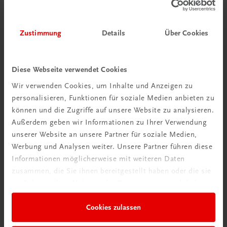
Bildung
Praxisblicke – Betriebswirtschaft I HAK
NEUER LEHRPLAN
MUSTERBAND
Zustimmung
Details
Über Cookies
€ 0,00
Diese Webseite verwendet Cookies
Wir verwenden Cookies, um Inhalte und Anzeigen zu
personalisieren, Funktionen für soziale Medien anbieten zu
können und die Zugriffe auf unsere Website zu analysieren.
Außerdem geben wir Informationen zu Ihrer Verwendung
unserer Website an unsere Partner für soziale Medien,
Werbung und Analysen weiter. Unsere Partner führen diese
Informationen möglicherweise mit weiteren Daten
zusammen, die Sie ihnen bereitgestellt haben oder die sie
Durchblick behalten
im Rahmen Ihrer Nutzung der Dienste gesammelt haben.
Neuer Lehrplan
Cookies zulassen
Musterbände bestellen