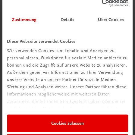
Bildung
Praxisblicke – Betriebswirtschaft I HAK
NEUER LEHRPLAN
MUSTERBAND
Zustimmung
Details
Über Cookies
€ 0,00
Diese Webseite verwendet Cookies
Wir verwenden Cookies, um Inhalte und Anzeigen zu
personalisieren, Funktionen für soziale Medien anbieten zu
können und die Zugriffe auf unsere Website zu analysieren.
Außerdem geben wir Informationen zu Ihrer Verwendung
unserer Website an unsere Partner für soziale Medien,
Werbung und Analysen weiter. Unsere Partner führen diese
Informationen möglicherweise mit weiteren Daten
zusammen, die Sie ihnen bereitgestellt haben oder die sie
Durchblick behalten
im Rahmen Ihrer Nutzung der Dienste gesammelt haben.
Neuer Lehrplan
Cookies zulassen
Musterbände bestellen