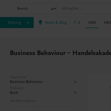
P/BASOP
Bildung
BRP
BS
News & Blog
EWF/ZWF
FW
HAK
HA
Business Behaviour – Handelsakad
Gegenstand
Business Behaviour
Produktart
Buch
Alle Filter entfernen