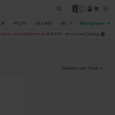
LW
HTL/FS
LW/LWBF
MS/ASO
Bildungstypen
Pflege
PTS
i Ihnen, versandkostenfrei
ab 29,00 EUR –
Versand und Zahlung
Sortieren nach
(Titel)