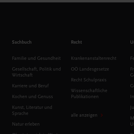
Sachbuch
Recht
Un
Familie und Gesundheit
Krankenanstaltenrecht
Gesellschaft, Politik und
OÖ Landesgesetze
F
Wirtschaft
G
Recht Schulpraxis
Karriere und Beruf
G
Wissenschaftliche
Kochen und Genuss
Publikationen
I
Kunst, Literatur und
J
Sprache
alle anzeigen
M
Natur erleben
U