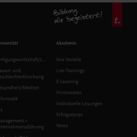
iversität
Akademie
Fertigungswirtschaft/Logistik
Ihre Vorteile
rauen- und
Live-Trainings
eschlechterforschung
E-Learning
esundheit/Medizin
Printmedien
nformatik
Individuelle Lösungen
us
Erfolgsstorys
anagement +
News
nternehmensführung