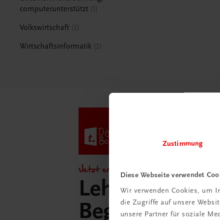
computerunterstützt
1
Volkswirtschaft
2
Wirtschaftsinformatik
2
Zustimmung
Jetzt entdecken!
Diese Webseite verwendet Coo
Lehrer/innen-
Wir verwenden Cookies, um In
die Zugriffe auf unsere Webs
Begleitpakete 
unsere Partner für soziale M