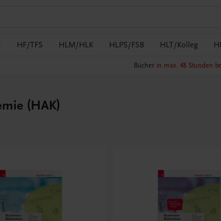
S
HF/TFS
HLM/HLK
HLPS/FSB
HLT/Kolleg
H
Bücher
in max. 48 Stunden be
emie (HAK)