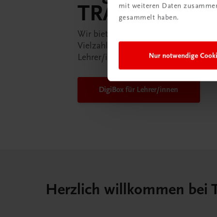
TRAUNER-Dig
mit weiteren Daten zusammen,
gesammelt haben.
Wir bieten Ihnen in der TRAUNER-D
Vielzahl an Services an, die Ihr Lebe
Nur notwendige Cook
Lehrer/in ein Stück einfacher mache
DigiBox für Lehrer/innen
Herzlich willkommen bei