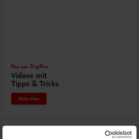
Neu zur DigiBox
Videos mit
Tipps & Tricks
Mehr dazu