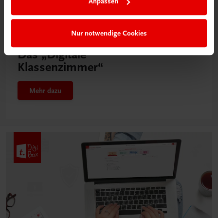
Anpassen
Nur notwendige Cookies
Neu in der DigiBox
Das „Digitale
Klassenzimmer“
Mehr dazu