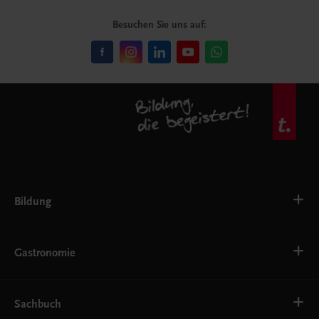
Besuchen Sie uns auf:
Bildung
VS
AHS
Gastronomie
BAFEP/BASOP
BRP
BS
Bäckerei
EWF/ZWF
Getränke
Sachbuch
FW
Hotelmanagement