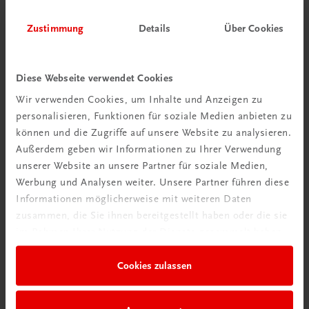
Zustimmung
Details
Über Cookies
Diese Webseite verwendet Cookies
Wir verwenden Cookies, um Inhalte und Anzeigen zu
personalisieren, Funktionen für soziale Medien anbieten zu
Schon entdeckt?
können und die Zugriffe auf unsere Website zu analysieren.
Ratgeber Schulpraxis
Außerdem geben wir Informationen zu Ihrer Verwendung
unserer Website an unsere Partner für soziale Medien,
Mehr dazu
Werbung und Analysen weiter. Unsere Partner führen diese
Informationen möglicherweise mit weiteren Daten
zusammen, die Sie ihnen bereitgestellt haben oder die sie
im Rahmen Ihrer Nutzung der Dienste gesammelt haben.
Cookies zulassen