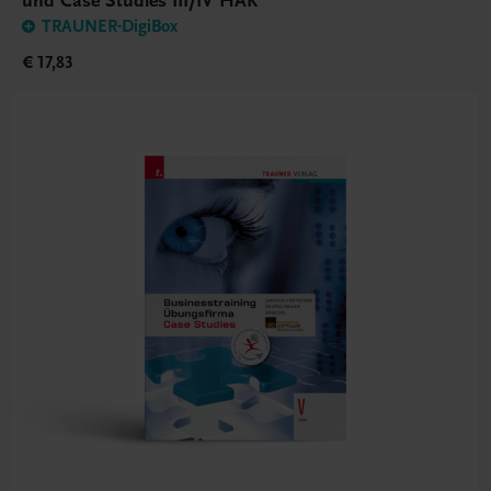
und Case Studies III/IV HAK
TRAUNER-DigiBox
€ 17,83