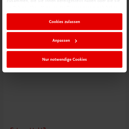
zusammen, die Sie ihnen bereitgestellt haben oder die sie
im Rahmen Ihrer Nutzung der Dienste gesammelt haben.
Neu zur DigiBox
Videos mit
Cookies zulassen
Tipps & Tricks
Anpassen
Mehr dazu
Nur notwendige Cookies