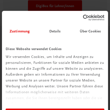
DigiBox für Lehrer/innen
Zustimmung
Details
Über Cookies
Herzlich willkommen bei TRAUNER!
Diese Webseite verwendet Cookies
Wir verwenden Cookies, um Inhalte und Anzeigen zu
personalisieren, Funktionen für soziale Medien anbieten zu
können und die Zugriffe auf unsere Website zu analysieren.
Wir über uns
Außerdem geben wir Informationen zu Ihrer Verwendung
Wir sind ein österreichisches Familienunternehmen mit
unserer Website an unsere Partner für soziale Medien,
75 Mitarbeiterinnen und Mitarbeitern, die eines verbindet:
Werbung und Analysen weiter. Unsere Partner führen diese
Begeisterung für unsere Produkte.
Informationen möglicherweise mit weiteren Daten
zusammen, die Sie ihnen bereitgestellt haben oder die sie
mehr erfahren
im Rahmen Ihrer Nutzung der Dienste gesammelt haben.