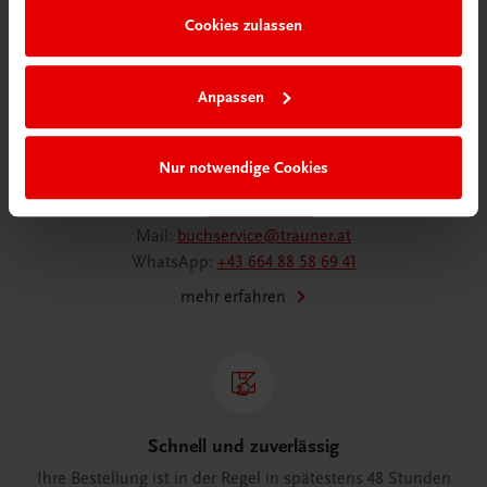
Cookies zulassen
Anpassen
Wir sind gerne für Sie da
TRAUNER Verlag + Buchservice GmbH
Köglstraße 14 | 4020 Linz
Nur notwendige Cookies
Österreich/Austria
Tel.:
+43 732 778241
Mail:
buchservice@trauner.at
WhatsApp:
+43 664 88 58 69 41
mehr erfahren
Schnell und zuverlässig
Ihre Bestellung ist in der Regel in spätestens 48 Stunden