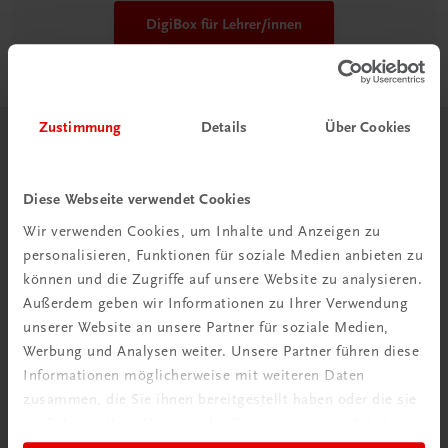
DigiBox für Lehrer/innen
Zustimmung
Details
Über Cookies
Herzlich willkommen bei TRAUNER!
Diese Webseite verwendet Cookies
Wir verwenden Cookies, um Inhalte und Anzeigen zu
personalisieren, Funktionen für soziale Medien anbieten zu
können und die Zugriffe auf unsere Website zu analysieren.
Wir über uns
Außerdem geben wir Informationen zu Ihrer Verwendung
Wir sind ein österreichisches Familienunternehmen mit
unserer Website an unsere Partner für soziale Medien,
75 Mitarbeiterinnen und Mitarbeitern, die eines verbindet:
Werbung und Analysen weiter. Unsere Partner führen diese
Begeisterung für unsere Produkte.
Informationen möglicherweise mit weiteren Daten
zusammen, die Sie ihnen bereitgestellt haben oder die sie
mehr erfahren
im Rahmen Ihrer Nutzung der Dienste gesammelt haben.