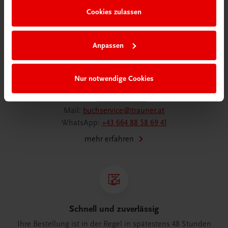
Cookies zulassen
Anpassen
Wir sind gerne für Sie da
TRAUNER Verlag + Buchservice GmbH
Köglstraße 14 | 4020 Linz
Nur notwendige Cookies
Österreich/Austria
Tel.:
+43 732 778241
Mail:
buchservice@trauner.at
WhatsApp:
+43 664 88 58 69 41
mehr erfahren
Schnell und zuverlässig
Ihre Bestellung ist in der Regel in spätestens 48 Stunden