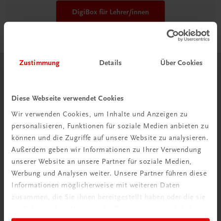
DigiBox für Lehrer/innen
Zustimmung
Details
Über Cookies
Herzlich willkommen bei TRAUNER!
Diese Webseite verwendet Cookies
Wir verwenden Cookies, um Inhalte und Anzeigen zu
personalisieren, Funktionen für soziale Medien anbieten zu
können und die Zugriffe auf unsere Website zu analysieren.
Wir über uns
Außerdem geben wir Informationen zu Ihrer Verwendung
Wir sind ein österreichisches Familienunternehmen mit
unserer Website an unsere Partner für soziale Medien,
75 Mitarbeiterinnen und Mitarbeitern, die eines verbindet:
Werbung und Analysen weiter. Unsere Partner führen diese
Begeisterung für unsere Produkte.
Informationen möglicherweise mit weiteren Daten
zusammen, die Sie ihnen bereitgestellt haben oder die sie
mehr erfahren
im Rahmen Ihrer Nutzung der Dienste gesammelt haben.