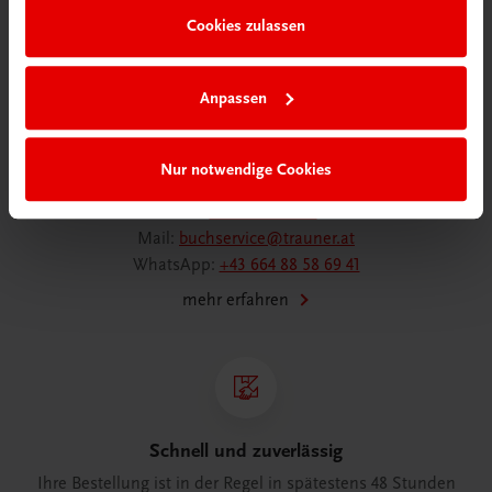
Cookies zulassen
Anpassen
Wir sind gerne für Sie da
TRAUNER Verlag + Buchservice GmbH
Köglstraße 14 | 4020 Linz
Nur notwendige Cookies
Österreich/Austria
Tel.:
+43 732 778241
Mail:
buchservice@trauner.at
WhatsApp:
+43 664 88 58 69 41
mehr erfahren
Schnell und zuverlässig
Ihre Bestellung ist in der Regel in spätestens 48 Stunden