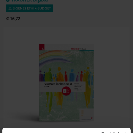
TRAUNER-DigiBox
⚠️ EIGENES ETHIK-BUDGET
€ 16,72