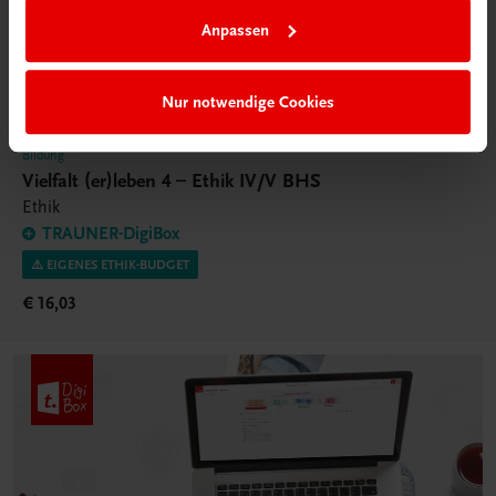
Anpassen
Nur notwendige Cookies
Bildung
Vielfalt (er)leben 4 – Ethik IV/V BHS
Ethik
TRAUNER-DigiBox
⚠️ EIGENES ETHIK-BUDGET
€ 16,03