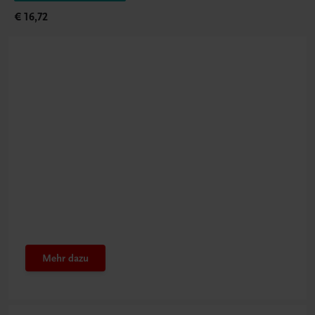
€ 16,72
Beachten Sie
Eigenes Ethik-Budget
nutzen
Mehr dazu