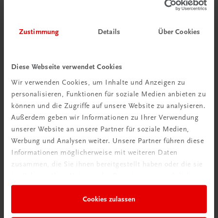
Bildung
Vielfalt (er)leben 3 – Ethik III BHS
Zustimmung
Details
Über Cookies
Ethik
TRAUNER-DigiBox
⚠️ EIGENES ETHIK-BUDGET
Diese Webseite verwendet Cookies
€ 16,72
Wir verwenden Cookies, um Inhalte und Anzeigen zu
personalisieren, Funktionen für soziale Medien anbieten zu
können und die Zugriffe auf unsere Website zu analysieren.
Außerdem geben wir Informationen zu Ihrer Verwendung
unserer Website an unsere Partner für soziale Medien,
Werbung und Analysen weiter. Unsere Partner führen diese
Informationen möglicherweise mit weiteren Daten
zusammen, die Sie ihnen bereitgestellt haben oder die sie
im Rahmen Ihrer Nutzung der Dienste gesammelt haben.
Cookies zulassen