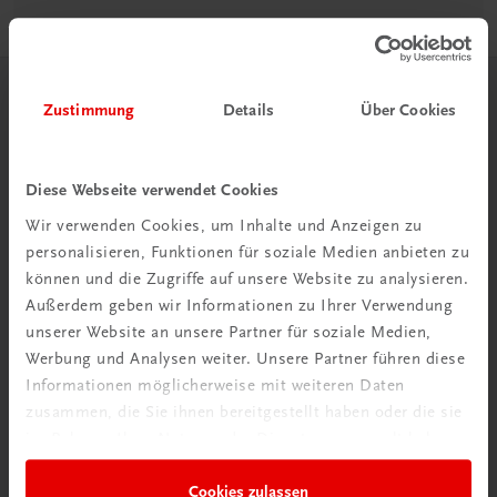
Herzlich willkommen bei TRAUNER!
Zustimmung
Details
Über Cookies
Diese Webseite verwendet Cookies
Wir verwenden Cookies, um Inhalte und Anzeigen zu
personalisieren, Funktionen für soziale Medien anbieten zu
Wir über uns
können und die Zugriffe auf unsere Website zu analysieren.
Wir sind ein österreichisches Familienunternehmen mit
Außerdem geben wir Informationen zu Ihrer Verwendung
75 Mitarbeiterinnen und Mitarbeitern, die eines verbindet:
unserer Website an unsere Partner für soziale Medien,
Begeisterung für unsere Produkte.
Werbung und Analysen weiter. Unsere Partner führen diese
mehr erfahren
Informationen möglicherweise mit weiteren Daten
zusammen, die Sie ihnen bereitgestellt haben oder die sie
im Rahmen Ihrer Nutzung der Dienste gesammelt haben.
Cookies zulassen