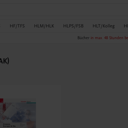
S
HF/TFS
HLM/HLK
HLPS/FSB
HLT/Kolleg
H
Bücher
in max. 48 Stunden be
AK)