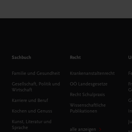
Sachbuch
Recht
Un
Familie und Gesundheit
Krankenanstaltenrecht
Gesellschaft, Politik und
OÖ Landesgesetze
F
Wirtschaft
G
Recht Schulpraxis
Karriere und Beruf
G
Wissenschaftliche
Kochen und Genuss
Publikationen
I
Kunst, Literatur und
J
Sprache
alle anzeigen