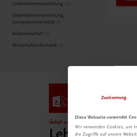
Unternehmensrechnung
12
Unternehmensrechnung,
computerunterstützt
1
Volkswirtschaft
2
Wirtschaftsinformatik
2
Zustimmung
Diese Webseite verwendet Coo
Jetzt entdecken!
Wir verwenden Cookies, um In
Lehrer/innen-
die Zugriffe auf unsere Webs