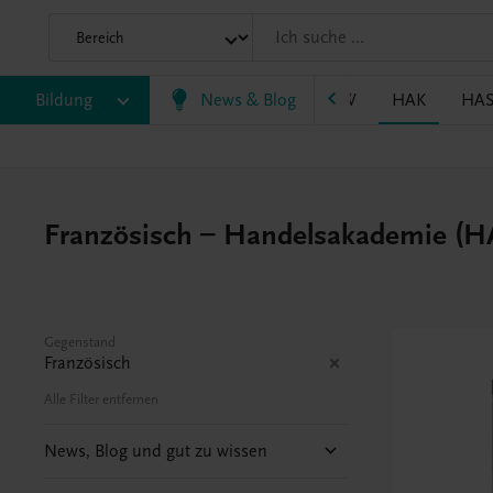
P/BASOP
Bildung
BRP
BS
News & Blog
EWF/ZWF
FW
HAK
HA
Französisch – Handelsakademie (H
Gegenstand
Französisch
Alle Filter entfernen
News, Blog und gut zu wissen