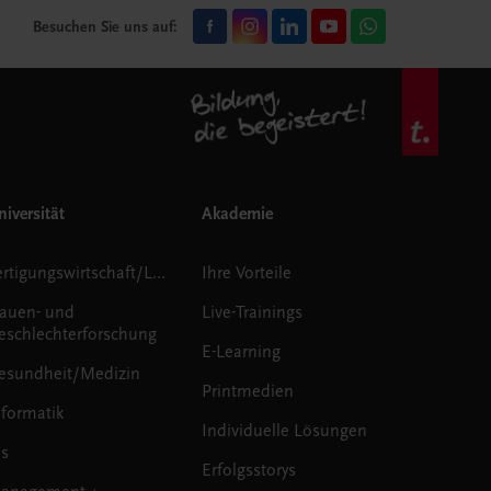
Besuchen Sie uns auf:
iversität
Akademie
Fertigungswirtschaft/Logistik
Ihre Vorteile
rauen- und
Live-Trainings
eschlechterforschung
E-Learning
esundheit/Medizin
Printmedien
nformatik
Individuelle Lösungen
us
Erfolgsstorys