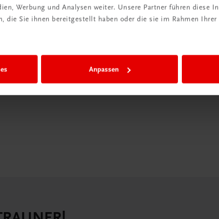
edien, Werbung und Analysen weiter. Unsere Partner führen diese 
in der
 die Sie ihnen bereitgestellt haben oder die sie im Rahmen Ihrer
iBox
igiBox eine
ies
Anpassen
n als
n.
 TRAUNER!