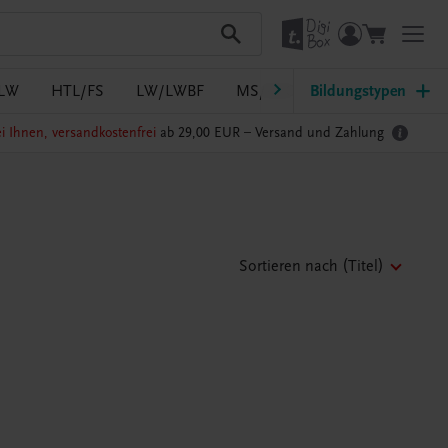
LW
HTL/FS
LW/LWBF
MS/ASO
Bildungstypen
Pflege
PTS
i Ihnen, versandkostenfrei
ab 29,00 EUR –
Versand und Zahlung
Sortieren nach
(Titel)