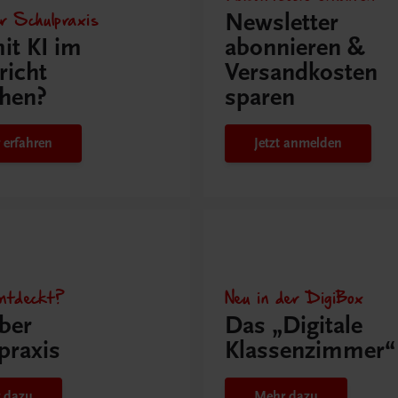
r Schulpraxis
Newsletter
it KI im
abonnieren &
richt
Versandkosten
hen?
sparen
 erfahren
Jetzt anmelden
ntdeckt?
Neu in der DigiBox
ber
Das „Digitale
praxis
Klassenzimmer“
 dazu
Mehr dazu