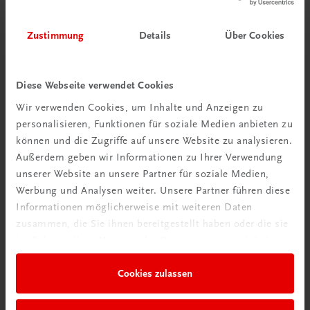
Mehr erfahren
Zustimmung
Details
Über Cookies
Diese Webseite verwendet Cookies
Wir verwenden Cookies, um Inhalte und Anzeigen zu
personalisieren, Funktionen für soziale Medien anbieten zu
können und die Zugriffe auf unsere Website zu analysieren.
Außerdem geben wir Informationen zu Ihrer Verwendung
unserer Website an unsere Partner für soziale Medien,
Werbung und Analysen weiter. Unsere Partner führen diese
Rabattcode erhalten
Informationen möglicherweise mit weiteren Daten
zusammen, die Sie ihnen bereitgestellt haben oder die sie
Newsletter abonnieren
im Rahmen Ihrer Nutzung der Dienste gesammelt haben.
& Versandkosten sparen
Cookies zulassen
Jetzt anmelden