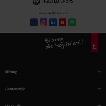
Besuchen Sie uns auf:
Bildung
VS
AHS
Gastronomie
BAFEP/BASOP
BRP
BS
Bäckerei
EWF/ZWF
Getränke