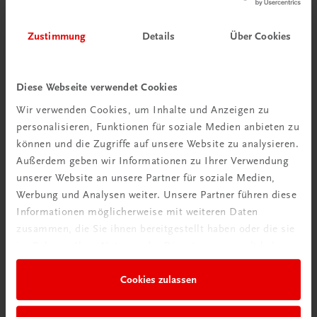
Mehr erfahren
Zustimmung
Details
Über Cookies
Diese Webseite verwendet Cookies
Wir verwenden Cookies, um Inhalte und Anzeigen zu
personalisieren, Funktionen für soziale Medien anbieten zu
können und die Zugriffe auf unsere Website zu analysieren.
Außerdem geben wir Informationen zu Ihrer Verwendung
unserer Website an unsere Partner für soziale Medien,
Werbung und Analysen weiter. Unsere Partner führen diese
Rabattcode erhalten
Informationen möglicherweise mit weiteren Daten
zusammen, die Sie ihnen bereitgestellt haben oder die sie
Newsletter abonnieren
im Rahmen Ihrer Nutzung der Dienste gesammelt haben.
& Versandkosten sparen
Cookies zulassen
Jetzt anmelden