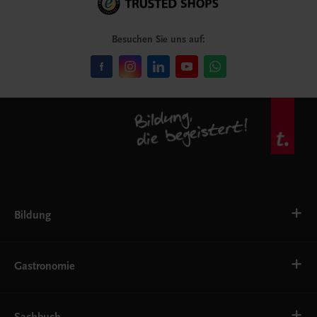
Besuchen Sie uns auf:
Bildung
VS
AHS
Gastronomie
BAFEP/BASOP
BRP
BS
Bäckerei
EWF/ZWF
Getränke