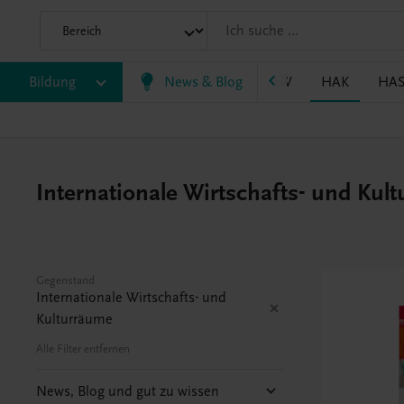
P/BASOP
Bildung
BRP
BS
News & Blog
EWF/ZWF
FW
HAK
HA
Internationale Wirtschafts- und Ku
Gegenstand
Internationale Wirtschafts- und
Kulturräume
Alle Filter entfernen
News, Blog und gut zu wissen