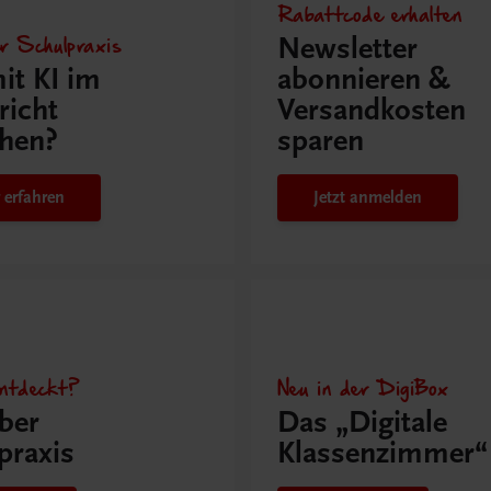
Rabattcode erhalten
r Schulpraxis
Newsletter
it KI im
abonnieren &
richt
Versandkosten
hen?
sparen
 erfahren
Jetzt anmelden
ntdeckt?
Neu in der DigiBox
ber
Das „Digitale
praxis
Klassenzimmer“