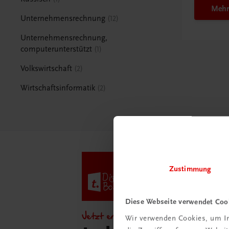
Mehr
Unternehmensrechnung
12
Unternehmensrechnung,
computerunterstützt
1
Volkswirtschaft
2
Wirtschaftsinformatik
2
Zustimmung
Diese Webseite verwendet Coo
Jetzt entdecken!
Wir verwenden Cookies, um In