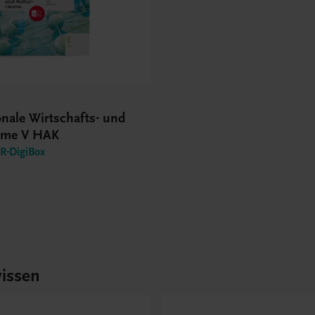
onale Wirtschafts- und
ume V HAK
-DigiBox
issen