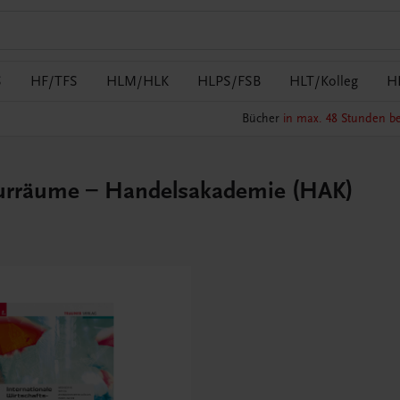
S
HF/TFS
HLM/HLK
HLPS/FSB
HLT/Kolleg
H
Bücher
in max. 48 Stunden be
lturräume – Handelsakademie (HAK)