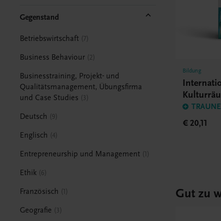
Gegenstand
Betriebswirtschaft
7
Business Behaviour
2
Bildung
Businesstraining, Projekt- und
Internati
Qualitätsmanagement, Übungsfirma
Kulturrä
und Case Studies
3
TRAUNER
Deutsch
9
€ 20,11
Englisch
4
Entrepreneurship und Management
1
Ethik
6
Gut zu w
Französisch
1
Geografie
3