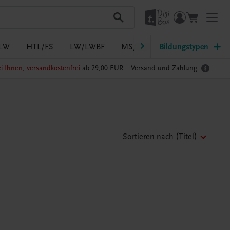
LW
HTL/FS
LW/LWBF
MS/ASO
Bildungstypen
Pflege
PTS
i Ihnen, versandkostenfrei
ab 29,00 EUR –
Versand und Zahlung
Sortieren nach
(Titel)