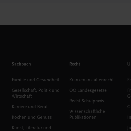
Sachbuch
Recht
Un
Familie und Gesundheit
Krankenanstaltenrecht
Gesellschaft, Politik und
OÖ Landesgesetze
F
Wirtschaft
G
Recht Schulpraxis
Karriere und Beruf
G
Wissenschaftliche
Kochen und Genuss
Publikationen
I
Kunst, Literatur und
J