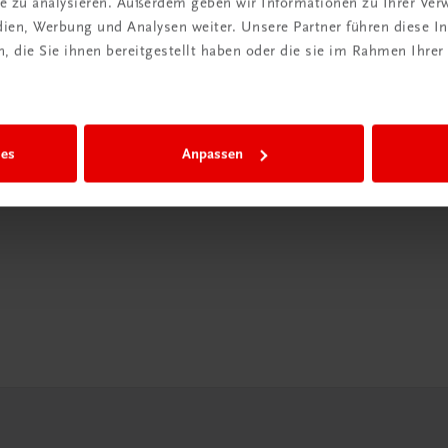
ite zu analysieren. Außerdem geben wir Informationen zu Ihrer Ve
edien, Werbung und Analysen weiter. Unsere Partner führen diese 
in der
 die Sie ihnen bereitgestellt haben oder die sie im Rahmen Ihrer
iBox
igiBox eine
ies
Anpassen
n als
n.