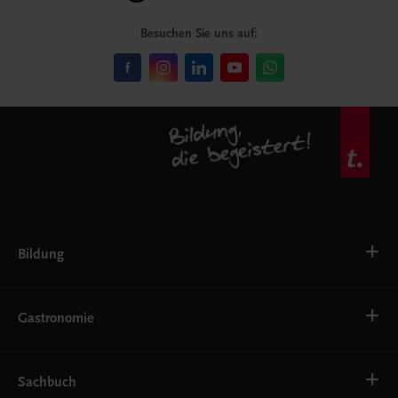
Besuchen Sie uns auf:
Bildung
VS
AHS
Gastronomie
BAFEP/BASOP
BRP
BS
Bäckerei
EWF/ZWF
Getränke
Sachbuch
FW
Hotelmanagement