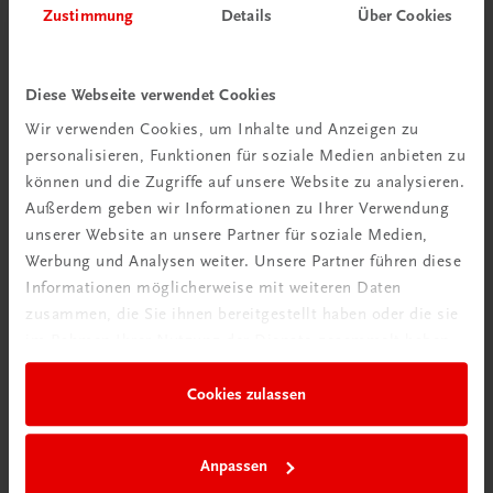
Zustimmung
Details
Über Cookies
Diese Webseite verwendet Cookies
Wir verwenden Cookies, um Inhalte und Anzeigen zu
personalisieren, Funktionen für soziale Medien anbieten zu
können und die Zugriffe auf unsere Website zu analysieren.
Außerdem geben wir Informationen zu Ihrer Verwendung
unserer Website an unsere Partner für soziale Medien,
Werbung und Analysen weiter. Unsere Partner führen diese
Durchblick behalten
Informationen möglicherweise mit weiteren Daten
Neuer Lehrplan
zusammen, die Sie ihnen bereitgestellt haben oder die sie
im Rahmen Ihrer Nutzung der Dienste gesammelt haben.
Musterbände bestellen
Cookies zulassen
Anpassen