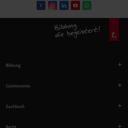
Bildung
VS
AHS
Gastronomie
BAFEP/BASOP
BRP
BS
Bäckerei
EWF/ZWF
Getränke
Sachbuch
FW
Hotelmanagement
Konditorei und Patisserie
Küche
Familie und Gesundheit
Service
Gesellschaft, Politik und Wirtschaft
Recht