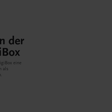
in der
iBox
igiBox eine
n als
n.