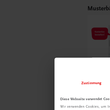
Musterb
Zustimmung
Bildung
Mathemat
Diese Webseite verwendet Coo
Erklärunge
Formeln
Wir verwenden Cookies, um In