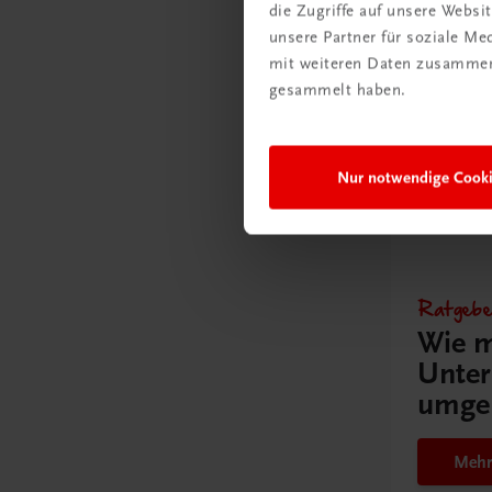
NEUER LEHR
die Zugriffe auf unsere Webs
unsere Partner für soziale M
€ 0,00
mit weiteren Daten zusammen,
gesammelt haben.
Nur notwendige Cook
Gut zu w
Ratgebe
Wie m
Unter
umge
Mehr