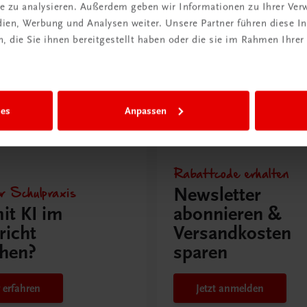
PLAN
MUSTERBAND
ite zu analysieren. Außerdem geben wir Informationen zu Ihrer Ve
edien, Werbung und Analysen weiter. Unsere Partner führen diese 
 die Sie ihnen bereitgestellt haben oder die sie im Rahmen Ihrer
ies
Anpassen
issen
Rabattcode erhalten
r Schulpraxis
Newsletter
it KI im
abonnieren &
richt
Versandkosten
hen?
sparen
 erfahren
Jetzt anmelden