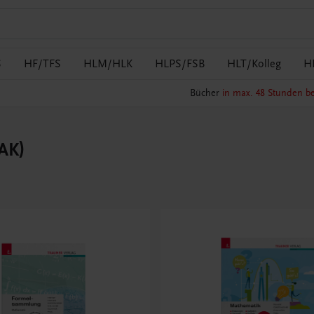
S
HF/TFS
HLM/HLK
HLPS/FSB
HLT/Kolleg
H
Bücher
in max. 48 Stunden be
AK)