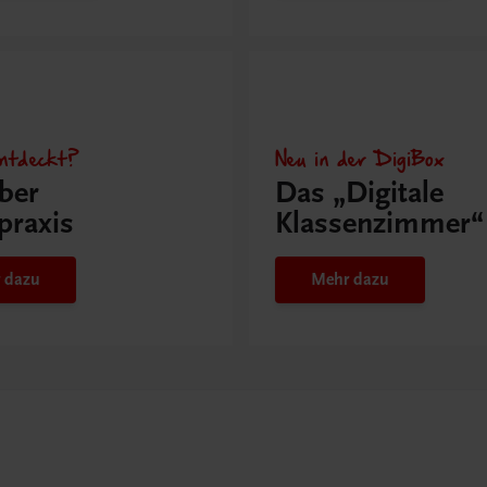
ntdeckt?
Neu in der DigiBox
ber
Das „Digitale
praxis
Klassenzimmer“
 dazu
Mehr dazu