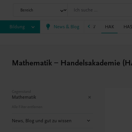
P/BASOP
Bildung
BRP
BS
News & Blog
EWF/ZWF
FW
HAK
HA
Mathematik – Handelsakademie (H
Gegenstand
Mathematik
Alle Filter entfernen
News, Blog und gut zu wissen