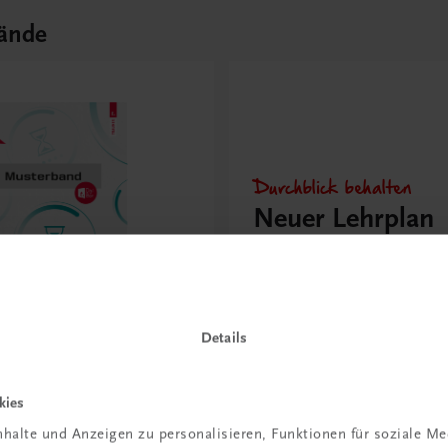
ände
Durchblick behalten
Neuer Lehrplan
Musterbände bestellen
Details
ik I HAK
kies
n, Aufgaben, Lösungen,
halte und Anzeigen zu personalisieren, Funktionen für soziale M