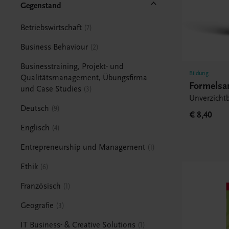
Gegenstand
Betriebswirtschaft
7
Business Behaviour
2
Businesstraining, Projekt- und
Bildung
Qualitätsmanagement, Übungsfirma
Formels
und Case Studies
3
Unverzichtb
Deutsch
9
€ 8,40
Englisch
4
Entrepreneurship und Management
1
Ethik
6
Französisch
1
Geografie
3
IT Business- & Creative Solutions
1