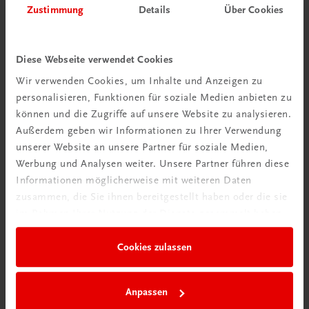
Zustimmung
Details
Über Cookies
Diese Webseite verwendet Cookies
Wir verwenden Cookies, um Inhalte und Anzeigen zu
personalisieren, Funktionen für soziale Medien anbieten zu
können und die Zugriffe auf unsere Website zu analysieren.
Außerdem geben wir Informationen zu Ihrer Verwendung
unserer Website an unsere Partner für soziale Medien,
Werbung und Analysen weiter. Unsere Partner führen diese
Durchblick behalten
Informationen möglicherweise mit weiteren Daten
Neuer Lehrplan
zusammen, die Sie ihnen bereitgestellt haben oder die sie
im Rahmen Ihrer Nutzung der Dienste gesammelt haben.
Musterbände bestellen
Cookies zulassen
Anpassen