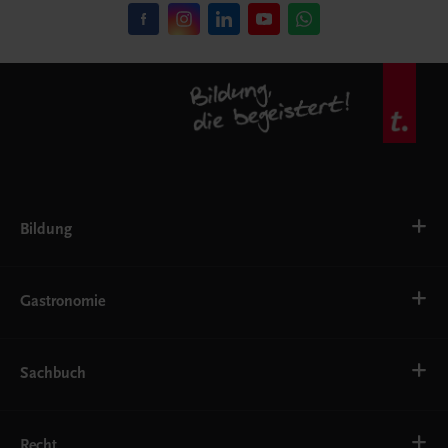
Bildung
VS
AHS
Gastronomie
BAFEP/BASOP
BRP
BS
Bäckerei
EWF/ZWF
Getränke
Sachbuch
FW
Hotelmanagement
Konditorei und Patisserie
Küche
Familie und Gesundheit
Service
Gesellschaft, Politik und Wirtschaft
Recht