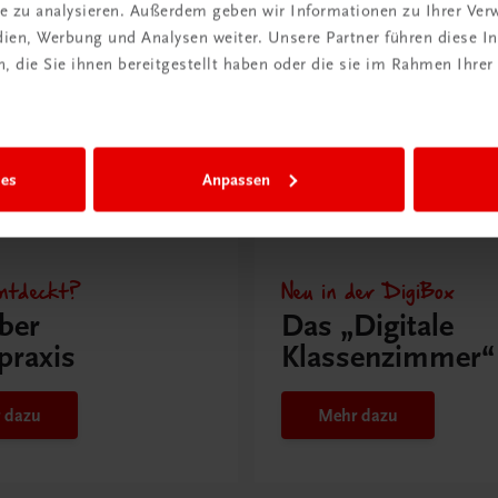
richt
Versandkosten
ite zu analysieren. Außerdem geben wir Informationen zu Ihrer Ve
hen?
sparen
edien, Werbung und Analysen weiter. Unsere Partner führen diese 
 die Sie ihnen bereitgestellt haben oder die sie im Rahmen Ihrer
 erfahren
Jetzt anmelden
ies
Anpassen
ntdeckt?
Neu in der DigiBox
ber
Das „Digitale
praxis
Klassenzimmer“
 dazu
Mehr dazu