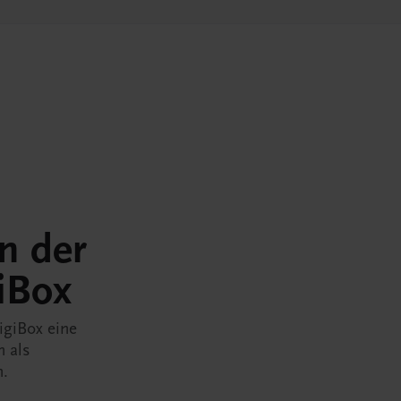
in der
iBox
igiBox eine
n als
n.