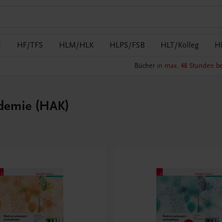
S
HF/TFS
HLM/HLK
HLPS/FSB
HLT/Kolleg
H
Bücher
in max. 48 Stunden be
demie (HAK)