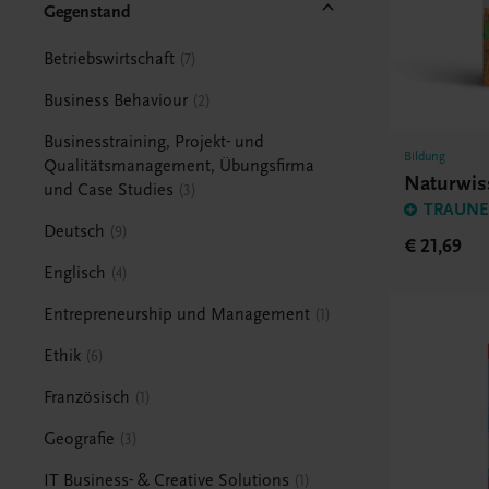
Gegenstand
Betriebswirtschaft
7
Business Behaviour
2
Businesstraining, Projekt- und
Bildung
Qualitätsmanagement, Übungsfirma
Naturwis
und Case Studies
3
TRAUNER
Deutsch
9
€ 21,69
Englisch
4
Entrepreneurship und Management
1
Ethik
6
Französisch
1
Geografie
3
IT Business- & Creative Solutions
1