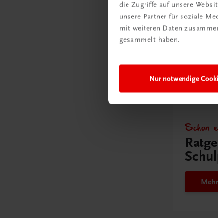
Unter
die Zugriffe auf unsere Webs
umge
unsere Partner für soziale M
mit weiteren Daten zusammen,
gesammelt haben.
Mehr
Nur notwendige Cook
Schon e
Ratge
Schul
Mehr