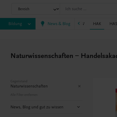
P/BASOP
Bildung
BRP
BS
News & Blog
EWF/ZWF
FW
HAK
HA
Naturwissenschaften – Handelsaka
Gegenstand
Naturwissenschaften
Alle Filter entfernen
News, Blog und gut zu wissen