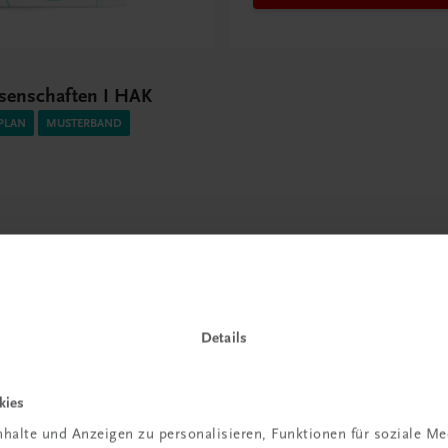
senschaften I HAK
PLAN
MUSTERBAND
issen
Details
Rabattcode erhalten
r Schulpraxis
Newsletter
kies
it KI im
abonnieren &
halte und Anzeigen zu personalisieren, Funktionen für soziale M