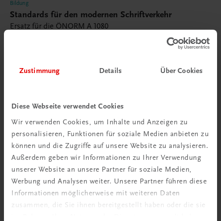
Bildung
Standards für den modernen Schriftverkehr
Ersatz für die ÖNORM A 1080
UNTERRICHTSLEITFADEN
€ 9,00
Zustimmung
Details
Über Cookies
Diese Webseite verwendet Cookies
Wir verwenden Cookies, um Inhalte und Anzeigen zu
personalisieren, Funktionen für soziale Medien anbieten zu
können und die Zugriffe auf unsere Website zu analysieren.
Außerdem geben wir Informationen zu Ihrer Verwendung
unserer Website an unsere Partner für soziale Medien,
Neuerscheinungen
Werbung und Analysen weiter. Unsere Partner führen diese
DigitalWerkstatt –
Informationen möglicherweise mit weiteren Daten
innovatives Konzept
zusammen, die Sie ihnen bereitgestellt haben oder die sie
im Rahmen Ihrer Nutzung der Dienste gesammelt haben.