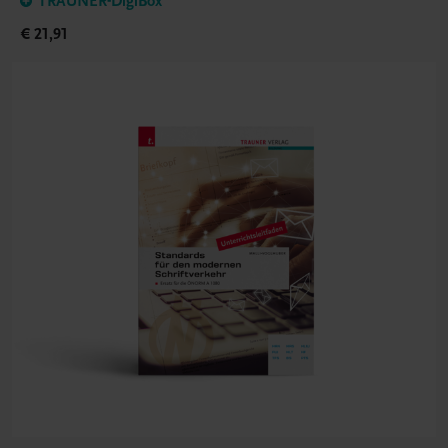
TRAUNER-DigiBox
€ 21,91