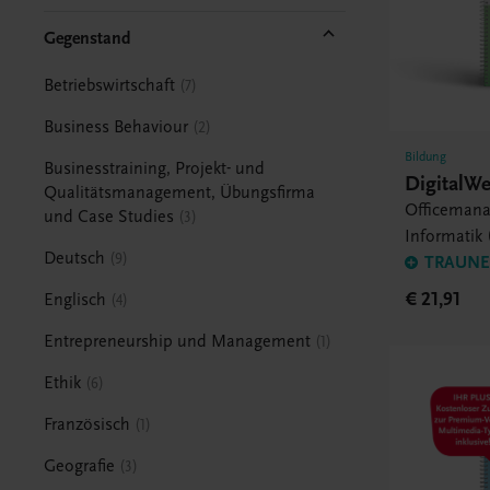
Gegenstand
Betriebswirtschaft
7
Business Behaviour
2
Bildung
Businesstraining, Projekt- und
DigitalWe
Qualitätsmanagement, Übungsfirma
Officeman
und Case Studies
3
Informatik 
Deutsch
9
TRAUNER
€ 21,91
Englisch
4
Entrepreneurship und Management
1
Ethik
6
Französisch
1
Geografie
3