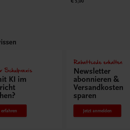
€ 5,00
issen
Rabattcode erhalten
r Schulpraxis
Newsletter
it KI im
abonnieren &
richt
Versandkosten
hen?
sparen
 erfahren
Jetzt anmelden