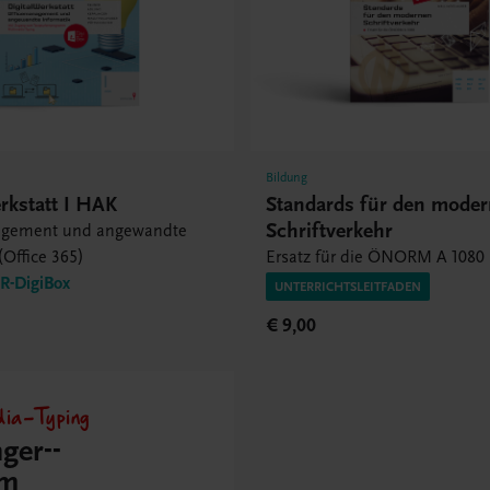
Bildung
rkstatt I HAK
Standards für den mode
Schriftverkehr
agement und angewandte
(Office 365)
Ersatz für die ÖNORM A 1080
-DigiBox
UNTERRICHTSLEITFADEN
€ 9,00
dia-Typing
ger-­
em