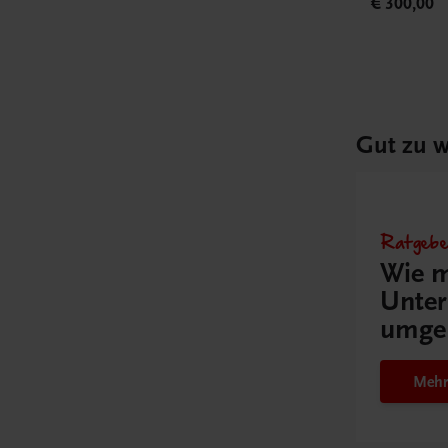
€ 300,00
Gut zu w
Ratgebe
Wie m
Unter
umge
Mehr