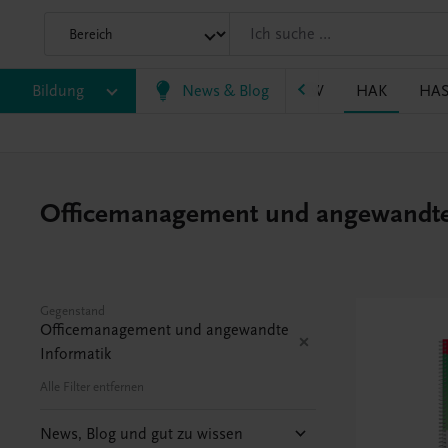
P/BASOP
Bildung
BRP
BS
News & Blog
EWF/ZWF
FW
HAK
HA
Officemanagement und angewandte
Gegenstand
Officemanagement und angewandte
Informatik
Alle Filter entfernen
News, Blog und gut zu wissen