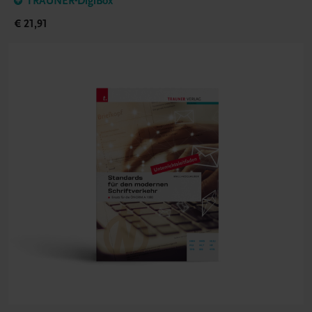
TRAUNER-DigiBox
€ 21,91