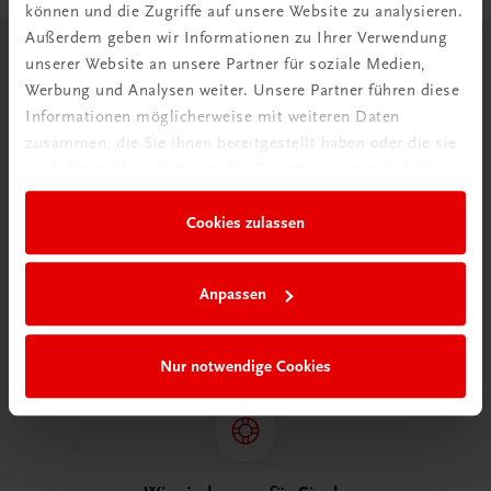
können und die Zugriffe auf unsere Website zu analysieren.
Außerdem geben wir Informationen zu Ihrer Verwendung
unserer Website an unsere Partner für soziale Medien,
Herzlich willkommen bei TRAUNER!
Werbung und Analysen weiter. Unsere Partner führen diese
Informationen möglicherweise mit weiteren Daten
zusammen, die Sie ihnen bereitgestellt haben oder die sie
im Rahmen Ihrer Nutzung der Dienste gesammelt haben.
Wir über uns
Cookies zulassen
Wir sind ein österreichisches Familienunternehmen mit
75 Mitarbeiterinnen und Mitarbeitern, die eines verbindet:
Anpassen
Begeisterung für unsere Produkte.
mehr erfahren
Nur notwendige Cookies