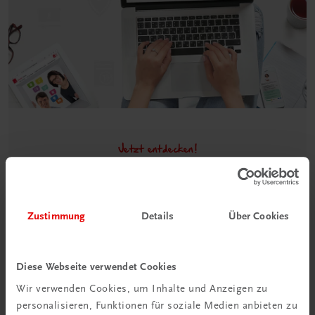
Jetzt entdecken!
Lehrer/innen-Begleitpakete in
der TRAUNER-DigiBox
Wir bieten Ihnen in der TRAUNER-DigiBox eine Vielzahl
Zustimmung
Details
Über Cookies
an Services an, die Ihr Leben als Lehrer/in ein Stück
einfacher machen.
Diese Webseite verwendet Cookies
DigiBox für Lehrer/innen
Wir verwenden Cookies, um Inhalte und Anzeigen zu
personalisieren, Funktionen für soziale Medien anbieten zu