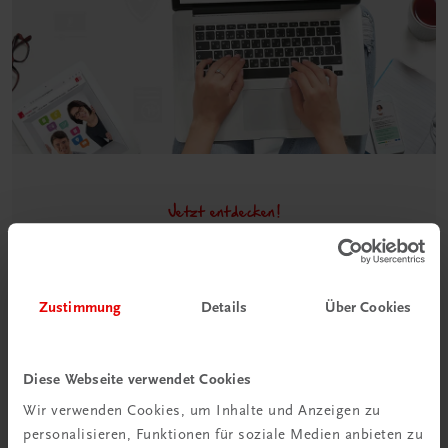
Jetzt entdecken!
Lehrer/innen-Begleitpakete in
der TRAUNER-DigiBox
Wir bieten Ihnen in der TRAUNER-DigiBox eine Vielzahl
Zustimmung
Details
Über Cookies
an Services an, die Ihr Leben als Lehrer/in ein Stück
einfacher machen.
Diese Webseite verwendet Cookies
DigiBox für Lehrer/innen
Wir verwenden Cookies, um Inhalte und Anzeigen zu
personalisieren, Funktionen für soziale Medien anbieten zu