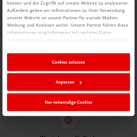
können und die Zugriffe auf unsere Website zu analysieren.
Außerdem geben wir Informationen zu Ihrer Verwendung
unserer Website an unsere Partner für soziale Medien,
Herzlich willkommen bei TRAUNER!
Werbung und Analysen weiter. Unsere Partner führen diese
Informationen möglicherweise mit weiteren Daten
zusammen, die Sie ihnen bereitgestellt haben oder die sie
im Rahmen Ihrer Nutzung der Dienste gesammelt haben.
Wir über uns
Cookies zulassen
Wir sind ein österreichisches Familienunternehmen mit
75 Mitarbeiterinnen und Mitarbeitern, die eines verbindet:
Anpassen
Begeisterung für unsere Produkte.
mehr erfahren
Nur notwendige Cookies