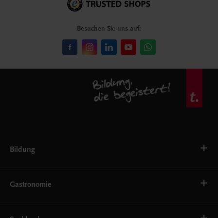
Besuchen Sie uns auf:
Bildung
VS
AHS
Gastronomie
BAFEP/BASOP
BRP
BS
Bäckerei
EWF/ZWF