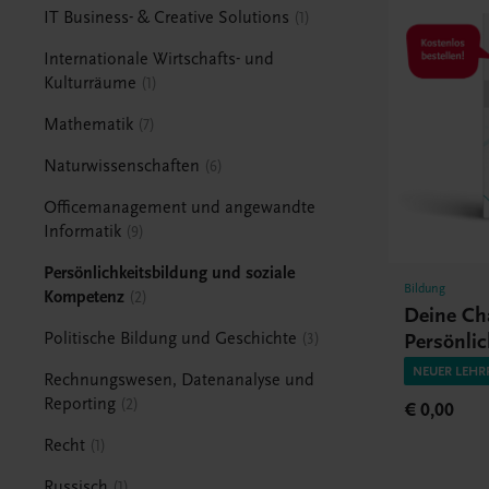
IT Business- & Creative Solutions
1
Internationale Wirtschafts- und
Kulturräume
1
Mathematik
7
Naturwissenschaften
6
Officemanagement und angewandte
Informatik
9
Persönlichkeitsbildung und soziale
Bildung
Kompetenz
2
Deine Ch
Politische Bildung und Geschichte
Persönlic
3
soziale 
NEUER LEHR
Rechnungswesen, Datenanalyse und
Reporting
2
€ 0,00
Recht
1
Russisch
1