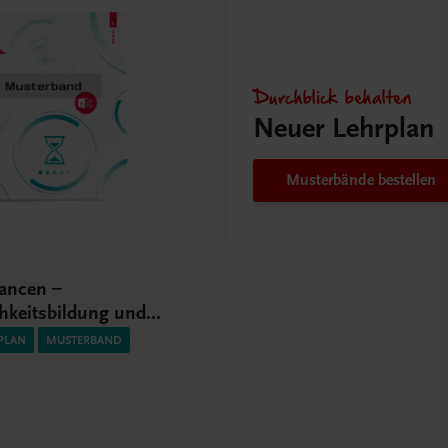
Durchblick behalten
Neuer Lehrplan
Musterbände bestellen
ancen –
hkeitsbildung und
Kompetenz I HAK
PLAN
MUSTERBAND