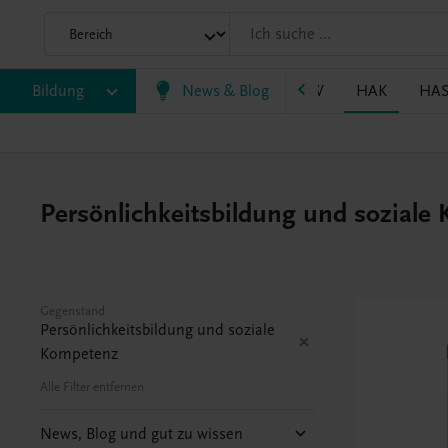
P/BASOP
Bildung
BRP
BS
News & Blog
EWF/ZWF
FW
HAK
HA
Persönlichkeitsbildung und sozial
Gegenstand
Persönlichkeitsbildung und soziale
Kompetenz
Alle Filter entfernen
News, Blog und gut zu wissen