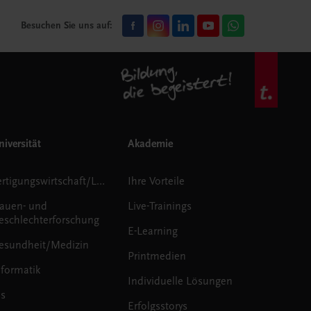
Besuchen Sie uns auf:
iversität
Akademie
Fertigungswirtschaft/Logistik
Ihre Vorteile
rauen- und
Live-Trainings
eschlechterforschung
E-Learning
esundheit/Medizin
Printmedien
nformatik
Individuelle Lösungen
us
Erfolgsstorys