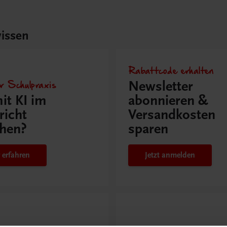
issen
Rabattcode erhalten
r Schulpraxis
Newsletter
it KI im
abonnieren &
richt
Versandkosten
hen?
sparen
 erfahren
Jetzt anmelden