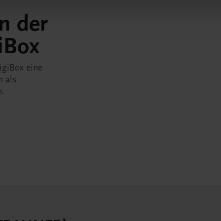
in der
iBox
igiBox eine
n als
n.