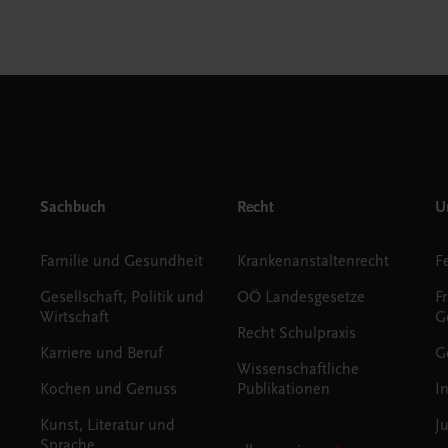
Sachbuch
Recht
Un
Familie und Gesundheit
Krankenanstaltenrecht
Gesellschaft, Politik und
OÖ Landesgesetze
F
Wirtschaft
G
Recht Schulpraxis
Karriere und Beruf
G
Wissenschaftliche
Kochen und Genuss
Publikationen
I
Kunst, Literatur und
J
Sprache