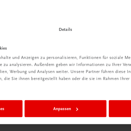
ntdeckt?
Neu in der DigiBox
ber
Das „Digitale
praxis
Klassenzimmer“
Details
 dazu
Mehr dazu
kies
halte und Anzeigen zu personalisieren, Funktionen für soziale M
ite zu analysieren. Außerdem geben wir Informationen zu Ihrer Ve
edien, Werbung und Analysen weiter. Unsere Partner führen diese 
 die Sie ihnen bereitgestellt haben oder die sie im Rahmen Ihrer
ies
Anpassen