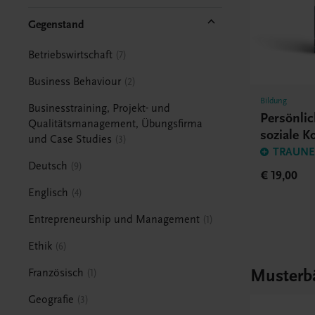
Gegenstand
Betriebswirtschaft
7
Business Behaviour
2
Bildung
Businesstraining, Projekt- und
Persönlic
Qualitätsmanagement, Übungsfirma
soziale 
und Case Studies
3
TRAUNER
Deutsch
9
€ 19,00
Englisch
4
Entrepreneurship und Management
1
Ethik
6
Musterb
Französisch
1
Geografie
3