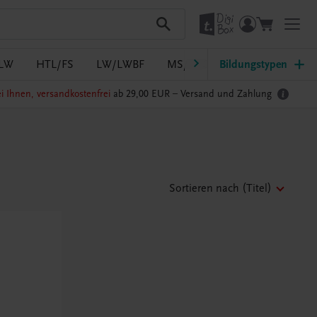
LW
HTL/FS
LW/LWBF
MS/ASO
Bildungstypen
Pflege
PTS
i Ihnen, versandkostenfrei
ab 29,00 EUR –
Versand und Zahlung
Sortieren nach
(Titel)